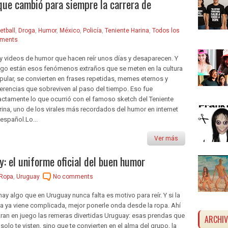
l que cambió para siempre la carrera de
etball
,
Droga
,
Humor
,
México
,
Policía
,
Teniente Harina
,
Todos los
ments
y videos de humor que hacen reír unos días y desaparecen. Y
ego están esos fenómenos extraños que se meten en la cultura
pular, se convierten en frases repetidas, memes eternos y
ferencias que sobreviven al paso del tiempo. Eso fue
actamente lo que ocurrió con el famoso sketch del Teniente
rina, uno de los virales más recordados del humor en internet
 español.Lo...
Ver más
: el uniforme oficial del buen humor
Ropa
,
Uruguay
No comments
hay algo que en Uruguay nunca falta es motivo para reír. Y si la
da ya viene complicada, mejor ponerle onda desde la ropa. Ahí
tran en juego las remeras divertidas Uruguay: esas prendas que
ARCHI
solo te visten, sino que te convierten en el alma del grupo, la