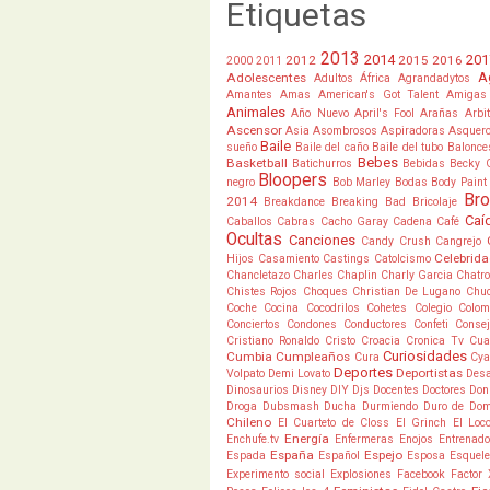
Etiquetas
2013
2014
201
2012
2015
2016
2000
2011
A
Adolescentes
Adultos
África
Agrandadytos
Amantes
Amas
American's Got Talent
Amigas
Animales
Año Nuevo
April's Fool
Arañas
Arbi
Ascensor
Asia
Asombrosos
Aspiradoras
Asquer
Baile
sueño
Baile del caño
Baile del tubo
Balonce
Bebes
Basketball
Batichurros
Bebidas
Becky 
Bloopers
negro
Bob Marley
Bodas
Body Paint
Br
2014
Breakdance
Breaking Bad
Bricolaje
Caí
Caballos
Cabras
Cacho Garay
Cadena
Café
Ocultas
Canciones
Candy Crush
Cangrejo
Celebrid
Hijos
Casamiento
Castings
Catolcismo
Chancletazo
Charles Chaplin
Charly Garcia
Chatro
Chistes Rojos
Choques
Christian De Lugano
Chu
Coche
Cocina
Cocodrilos
Cohetes
Colegio
Colom
Conciertos
Condones
Conductores
Confeti
Conse
Cristiano Ronaldo
Cristo
Croacia
Cronica Tv
Cua
Curiosidades
Cumbia
Cumpleaños
Cura
Cya
Deportes
Deportistas
Volpato
Demi Lovato
Desa
Dinosaurios
Disney
DIY
Djs
Docentes
Doctores
Don
Droga
Dubsmash
Ducha
Durmiendo
Duro de Do
Chileno
El Cuarteto de Closs
El Grinch
El Loc
Energía
Enchufe.tv
Enfermeras
Enojos
Entrenado
España
Espejo
Espada
Español
Esposa
Esquele
Experimento social
Explosiones
Facebook
Factor 