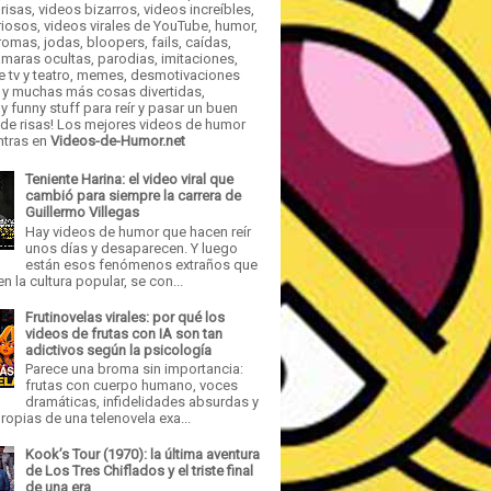
risas, videos bizarros, videos increíbles,
iosos, videos virales de YouTube, humor,
romas, jodas, bloopers, fails, caídas,
maras ocultas, parodias, imitaciones,
e tv y teatro, memes, desmotivaciones
 y muchas más cosas divertidas,
y funny stuff para reír y pasar un buen
e risas! Los mejores videos de humor
ntras en
Videos-de-Humor.net
Teniente Harina: el video viral que
cambió para siempre la carrera de
Guillermo Villegas
Hay videos de humor que hacen reír
unos días y desaparecen. Y luego
están esos fenómenos extraños que
n la cultura popular, se con...
Frutinovelas virales: por qué los
videos de frutas con IA son tan
adictivos según la psicología
Parece una broma sin importancia:
frutas con cuerpo humano, voces
dramáticas, infidelidades absurdas y
opias de una telenovela exa...
Kook’s Tour (1970): la última aventura
de Los Tres Chiflados y el triste final
de una era