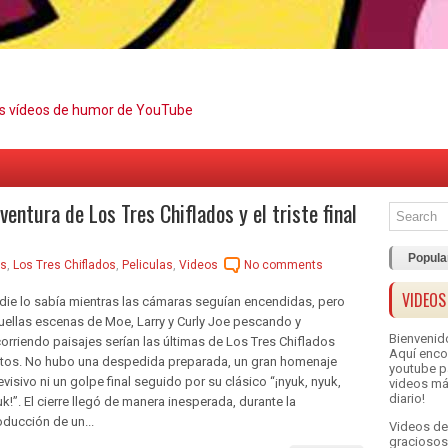
es vídeos de humor de YouTube
ventura de Los Tres Chiflados y el triste final
Popula
as
,
Los Tres Chiflados
,
Peliculas
,
Videos
No comments
VIDEOS
die lo sabía mientras las cámaras seguían encendidas, pero
uellas escenas de Moe, Larry y Curly Joe pescando y
Bienvenid
corriendo paisajes serían las últimas de Los Tres Chiflados
Aquí enco
ntos. No hubo una despedida preparada, un gran homenaje
youtube pa
evisivo ni un golpe final seguido por su clásico “¡nyuk, nyuk,
videos má
diario!
k!”. El cierre llegó de manera inesperada, durante la
oducción de un...
Videos de
graciosos,