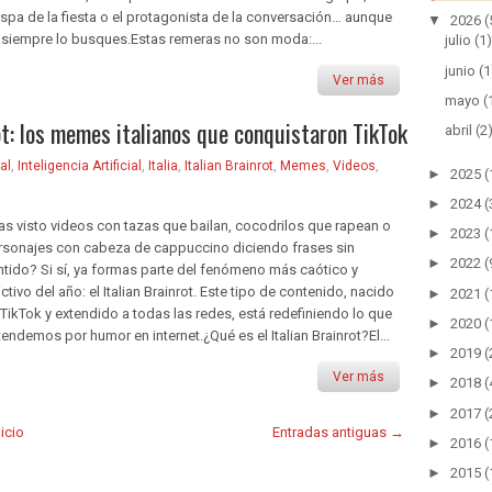
ispa de la fiesta o el protagonista de la conversación… aunque
▼
2026
(
 siempre lo busques.Estas remeras no son moda:...
julio
(1)
junio
(1
Ver más
mayo
(
ot: los memes italianos que conquistaron TikTok
abril
(2
al
,
Inteligencia Artificial
,
Italia
,
Italian Brainrot
,
Memes
,
Videos
,
►
2025
(
►
2024
(
as visto videos con tazas que bailan, cocodrilos que rapean o
►
2023
(
rsonajes con cabeza de cappuccino diciendo frases sin
►
2022
(
ntido? Si sí, ya formas parte del fenómeno más caótico y
ctivo del año: el Italian Brainrot. Este tipo de contenido, nacido
►
2021
(
 TikTok y extendido a todas las redes, está redefiniendo lo que
►
2020
(
endemos por humor en internet.¿Qué es el Italian Brainrot?El...
►
2019
(
Ver más
►
2018
(
►
2017
(
nicio
Entradas antiguas →
►
2016
(
►
2015
(