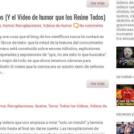
videos de 
Ver más
videos cur
chistes, b
os (Y el Video de humor que los Reúne Todos)
sustos, cá
sketchs d
graciosas
s
,
Humor
,
Recopilaciones
,
Videos de Humor
No comments
chistosas 
momento d
y una cosa que el blog de los científicos nunca te contará en
los encue
 libros de texto: que la mitad de la historia del conocimiento
mano está construida sobre errores ridículos, explosiones
esperadas y expresiones de "ups, no era esto lo que buscaba".
lo mejor de todo es que ahora tenemos cámaras para
abarlo.Si creías que la ciencia era un asunto serio de señores
...
se meten e
Ver más
mor
,
Recopilaciones
,
Sustos
,
Terror
,
Todos los Videos
,
Videos de
escenas pr
y videos que uno empieza a mirar “solo un minuto” y termina
endo hasta el final sin darse cuenta. Las recopilaciones de