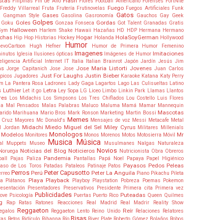
stas
Flash
Filipinas
Fin de Año
Flores
Football Americano
Forenses
FortNite
Fuego
Freddy Villarreal
Fruta
Frutería
Frutinovelas
Fuegos Artificiales
Funk
Gatos
Gases
a
Gangman Style
Gasolina
Gasronomía
Gauchos
Gay
Geek
Golpes
Goles
Gordas
Goku
Gonzaa Fonseca
Got Talent
Granadas
Gratis
Halloween
Gym
Harlem Shake
Hawaii
Hazañas
HD
HDP
Hermana
Hermano
nchas
Hogar
HolaSoyGerman
Hip Hop
Historias
Hockey
Holanda
Hollywood
Humor
evoCartoon
Hugh Hefner
Humor de Primera
Humor Femenino
Imagenes
Imitaciones
minutos
Iglesia
Ilusiones ópticas
Imágenes de Humor
teligencia Artificial
Internet
IT
Italia
Italian Brainrot
Japón
Jardín
Jesús
Jim
as
Jose Maria Listorti
Jovenes
Jorge Capitanich
Jose Jose
Juan Carlos
Just For Laughs
Justin Bieber
picos
Jugadores
Karaoke
Katana
Katy Perry
am
La Pantera Rosa
Ladrones
Lady Gaga
Lagartos
Lago
Las Culisueltas
Latino
 Luthier
Letra
Let it go
Ley Sopa
LG
Liceo
Limbo
Linkin Park
Llamas
Llantos
res
Los Midachis
Los Simpsons
Los Tres Chiflados
Lou Costello
Luis Flores
ia
Mal Pensados
Malas Palabras
Maluco
Maluma
Mamá
Mamar
Mannequin
Mascotas
arido
Marihuana
Mario Bros
Mark Ronson
Marketing
Martin Bossi
Memes
 Cruz
Mayores
Mc Donald's
Mensajes de voz
Messi
Metacafe
Metal
Midachi
Miedo
Miguel del Sel
Miley Cyrus
l Jordan
Militares
Millenials
Monologos
Modelos
Mr
Monitores
Monos
Morenos
Motos
Motosierra
Móvil
Musica
Música
al
Muppets
Museo
Musulmanes
Nalgas
Naturaleza
Novios
Noticias del Blog
Noticieros
Noruega
Nutricionista
Obra
Obreros
Pandemia
ball
Pajas
Paliza
Pantallas
Papá Noel
Papaya
Papel Higiénico
Payasos
Pedos
Peleas
aso de Los Toros
Patadas
Pataleos
Patinaje
Patos
Perros
Peter Capusotto
Perú
Peter La Anguila
erreo
Piano
Pikachu
Pileta
Playa
Playback
ta
Plátanos
Playboy
Playstation
Pobreza
Poemas
Pokemon
resentación
Presentadores
Preservativos
Presidente
Primera cita
Primera vez
Publicidades
Puteadas
ove
Psicología
Puertas
Puerto Rico
Queen
Quilmes
g
Rap
Ratas
Ratones
Reacciones
Real Madrid
Real Madrir
Reality Show
Reggaeton
Reír
egalos
Reggaeton Lento
Reino Unido
Relaciones
Relatores
Risas
tas
Retos
Ridículo
Rihanna
Río
River Plate
Roberto Gómez Bolaños
Robos