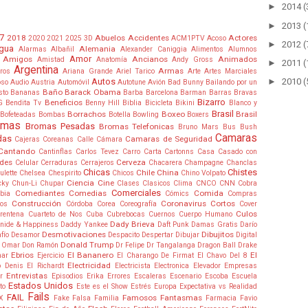
►
2014
(
►
2013
(
7
2018
Abuelos
Accidentes
Actores
2020
2021
2025
3D
ACM1PTV
Acoso
►
2012
(
gua
Alemania
Alarmas
Albañil
Alexander Caniggia
Alimentos
Alumnos
Amor
Amigos
Ancianos
Animados
Amistad
Anatomía
Andy Gross
►
2011
(
Argentina
Armas
tros
Ariana Grande
Ariel Tarico
Arte
Artes Marciales
Autos
►
2010
(
oso
Audio
Austria
Automóvil
Autotune
Avión
Bad Bunny
Bailando por un
Baño
Barack Obama
sto
Bananas
Barba
Barcelona
Barman
Barras Bravas
Bizarro
Beneficios
G
Bendita Tv
Benny Hill
Biblia
Bicicleta
Bikini
Blanco y
Brasil
Borrachos
Boxeo
Brasil
Bofeteadas
Bombas
Botella
Bowling
Boxers
omas
Bromas Pesadas
Bromas Telefonicas
Bruno Mars
Bus
Bush
Camaras
das
Camaras de Seguridad
Cajeras Coreanas
Calle
Cámara
Cantando
Cantinflas
Carlos Tevez
Carro
Carta
Cartonns
Casa
Casado con
ades
Cerveza
Celular
Cerraduras
Cerrajeros
Chacarera
Champagne
Chanclas
Chicas
Chistes
Chile
China
ulette
Chelsea
Chespirito
Chicos
Chino Volpato
Ciencia
Cine
cky
Chun-Li
Chupar
Clases
Clasicos
Clima
CNCO
CNN
Cobra
Comerciales
Comediantes
Comedias
Comida
bia
Cómics
Compras
Construcción
Coronavirus
Cortos
jos
Córdoba
Corea
Coreografía
Cover
Culos
rentena
Cuarteto de Nos
Cuba
Cubrebocas
Cuernos
Cuerpo Humano
Dady Brieva
nide & Happiness
Daddy Yankee
Daft Punk
Damas Gratis
Darío
Desmotivaciones
Dibujitos
fío
Desamor
Despacito
Despertar
Dibujar
Digital
Donald Trump
 Omar
Don Ramón
Dr Felipe
Dr Tangalanga
Dragon Ball
Drake
Ebrios
El Bananero
El
mar
Ejercicio
El Charango De Firmat
El Chavo Del 8
Electricidad
o Denis
El Richardt
Electricista
Electronica
Elevador
Empresas
Entrevistas
r
Episodios
Erika
Errores
Escaleras
Escenario
Escoba
Escuela
Estados Unidos
to
Este es el Show
Estrés
Europa
Expectativa vs Realidad
Fails
FAIL
Famosos
Fantasmas
X
Fake
Falsa
Familia
Farmacia
Favio