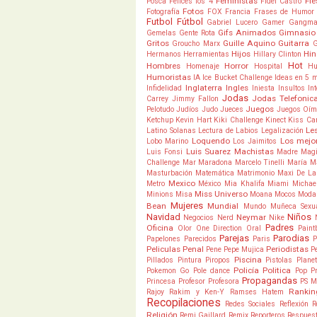
Feministas
Fie
Posca
Felices los 4
Fidel Castro
Fotos
Fotografía
FOX
Francia
Frases de Humor
Futbol
Fútbol
Gabriel Lucero
Gamer
Gangm
Gifs Animados
Gimnasio
Gemelas
Gente Rota
Gritos
Guille Aquino
Guitarra
Groucho Marx
Hijos
Hi
Hermanos
Herramientas
Hillary Clinton
Hot
Hombres
Horror
Homenaje
Hospital
Hu
Humoristas
IA
Ice Bucket Challenge
Ideas en 5 
Inglaterra
Ingles
Infidelidad
Iniesta
Insultos
In
Jodas
Jodas Telefonic
Carrey
Jimmy Fallon
Juegos
Pelotudo
Judíos
Judo
Jueces
Juegos Oím
Ketchup
Kevin Hart
Kiki Challenge
Kinect
Kiss C
Les
Latino Solanas
Lectura de Labios
Legalización
Loquendo
Los mejo
Lobo Marino
Los Jaimitos
Luis Suarez
Machistas
Luis Fonsi
Madre
Mag
Challenge
Mar
Maradona
Marcelo Tinelli
María
M
Masturbación
Matemática
Matrimonio
Maxi De La
Mexico
Metro
México
Mia Khalifa
Miami
Michae
Miss Universo
Minions
Misa
Moana
Mocos
Moda
Mujeres
Bean
Mundial
Mundo
Muñeca Sexu
Navidad
Niños
Neymar
Negocios
Nerd
Nike
Padres
Oficina
Olor
One Direction
Oral
Paint
Parejas
Parodias
Papelones
Parecidos
Paris
P
Peliculas
Penal
Periodistas
Pene
Pepe Mujica
P
Piscina
Pillados
Pintura
Piropos
Pistolas
Plane
Policía
Politica
Pokemon Go
Pole dance
Pop
P
Propagandas
Princesa
Profesor
Profesora
PS M
Rankin
Rajoy
Rakim y Ken-Y
Ramses Hatem
Recopilaciones
Redes Sociales
Reflexión
R
Religión
Remi Gaillard
Remix
Reporteros
Respues