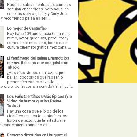
Nadie lo sabía mientras las cámaras
seguían encendidas, pero aquellas
escenas de Moe, Larry y Curly Joe
 recorriendo paisajes serí...
Lo mejor de Cantinflas
Hoy hace 109 años nacía Cantinflas,
mimo, actor, guionista, productor y
comediante mexicano, ícono de la
cultura cinematográfica mexicana. ...
El fenómeno del Italian Brainrot: los
memes italianos que conquistaron
TikTok
¿Has visto videos con tazas que
bailan, cocodrilos que rapean o
personajes con cabeza de
 diciendo frases sin sentido? Si sí, ya f...
Los Fails Científicos Más Épicos (Y el
Video de humor que los Reúne
Todos)
Hay una cosa que el blog de los
científicos nunca te contará en los
libros de texto: que la mitad de la
el conocimiento humano es...
Remeras divertidas en Uruguay: el