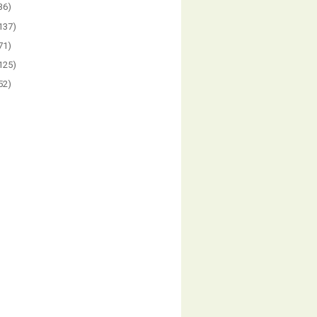
36)
137)
71)
125)
52)