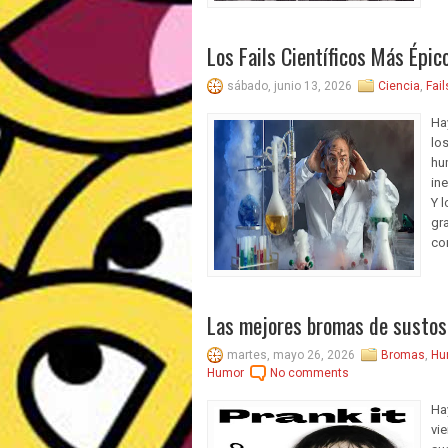
Los Fails Científicos Más Épic
sábado, junio 13, 2026
Ciencia
,
Fail
Ha
los
hu
in
Y 
gr
con
Las mejores bromas de sustos
martes, mayo 26, 2026
Bromas
,
Hu
Humor
No comments
Ha
vi