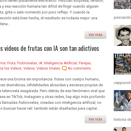
stos tienen justamente ese efecto: mezclan sorpresa, tensión,
a y esa reacción humana tan difícil de fingir cuando alguien
ta, grita o sale corriendo por puro reflejo. Y cuando la
pescando y
lección está bien hecha, el resultado es todavía mejor: una
dena...
Ver más
os videos de frutas con IA son tan adictivos
mor
,
Fruta
,
Frutinovelas
,
IA
,
Inteligencia Artificial
,
Parejas
,
os los Videos
,
Videos
,
Videos Virales
No comments
rece una broma sin importancia: frutas con cuerpo humano,
cappuccino
ces dramáticas, infidelidades absurdas y escenas propias de
a telenovela exagerada. Pero detrás de ese fenómeno viral que
rasa en TikTok, Instagram y otras redes, hay algo más profundo.
 llamadas frutinovelas, creadas con inteligencia artificial, no
lo buscan hacer reír: también están diseñadas para captar...
historia d
Ver más