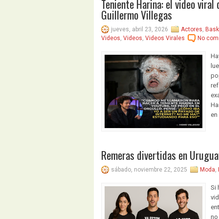
Teniente Harina: el video vira
Guillermo Villegas
jueves, abril 23, 2026
Actores
,
Bask
Videos
,
Videos
,
Videos Virales
No com
Ha
lu
po
re
ex
Ha
en
Remeras divertidas en Uruguay
sábado, noviembre 22, 2025
Moda
,
Si 
vi
en
no 