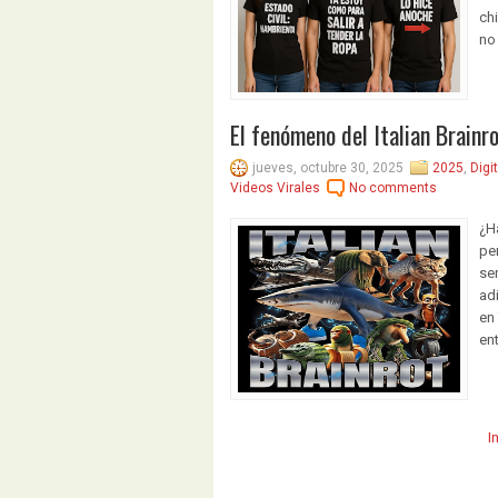
ch
no
El fenómeno del Italian Brainr
jueves, octubre 30, 2025
2025
,
Digit
Videos Virales
No comments
¿H
pe
se
adi
en
ent
I