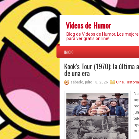
Videos de Humor
Blog de Videos de Humor. Los mejor
para ver gratis on line!
INICIO
Kook’s Tour (1970): la última a
de una era
sábado, julio 18, 2026
Cine
,
Histori
Na
aq
re
ju
tel
nyu
pr