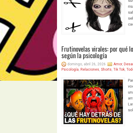
su
ris
sal
se
ca
Frutinovelas virales: por qué l
según la psicología
domingo, abril 26, 2026
Amor
,
Desa
Psicología
,
Relaciones
,
Shorts
,
Tik Tok
,
Tod
Pa
vo
un
ar
Las
so