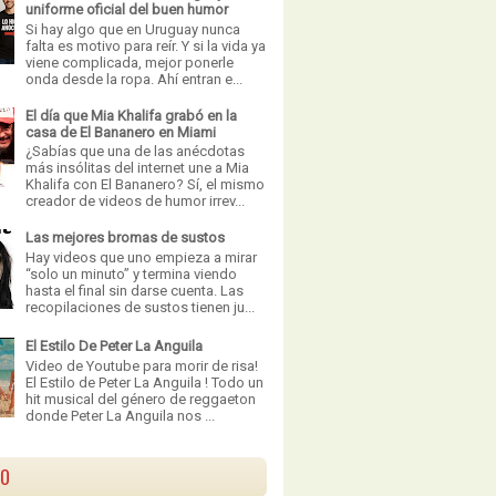
uniforme oficial del buen humor
Si hay algo que en Uruguay nunca
falta es motivo para reír. Y si la vida ya
viene complicada, mejor ponerle
onda desde la ropa. Ahí entran e...
El día que Mia Khalifa grabó en la
casa de El Bananero en Miami
¿Sabías que una de las anécdotas
más insólitas del internet une a Mia
Khalifa con El Bananero? Sí, el mismo
creador de videos de humor irrev...
Las mejores bromas de sustos
Hay videos que uno empieza a mirar
“solo un minuto” y termina viendo
hasta el final sin darse cuenta. Las
recopilaciones de sustos tienen ju...
El Estilo De Peter La Anguila
Video de Youtube para morir de risa!
El Estilo de Peter La Anguila ! Todo un
hit musical del género de reggaeton
donde Peter La Anguila nos ...
VO