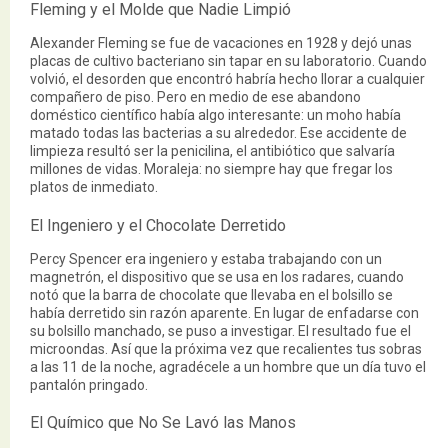
Fleming y el Molde que Nadie Limpió
Alexander Fleming se fue de vacaciones en 1928 y dejó unas
placas de cultivo bacteriano sin tapar en su laboratorio. Cuando
volvió, el desorden que encontró habría hecho llorar a cualquier
compañero de piso. Pero en medio de ese abandono
doméstico científico había algo interesante: un moho había
matado todas las bacterias a su alrededor. Ese accidente de
limpieza resultó ser la penicilina, el antibiótico que salvaría
millones de vidas. Moraleja: no siempre hay que fregar los
platos de inmediato.
El Ingeniero y el Chocolate Derretido
Percy Spencer era ingeniero y estaba trabajando con un
magnetrón, el dispositivo que se usa en los radares, cuando
notó que la barra de chocolate que llevaba en el bolsillo se
había derretido sin razón aparente. En lugar de enfadarse con
su bolsillo manchado, se puso a investigar. El resultado fue el
microondas. Así que la próxima vez que recalientes tus sobras
a las 11 de la noche, agradécele a un hombre que un día tuvo el
pantalón pringado.
El Químico que No Se Lavó las Manos