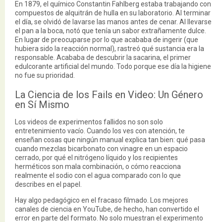
En 1879, el químico Constantin Fahlberg estaba trabajando con
compuestos de alquitrán de hulla en su laboratorio. Al terminar
el día, se olvidó de lavarse las manos antes de cenar. Al llevarse
el pan a la boca, notó que tenía un sabor extrañamente dulce.
En lugar de preocuparse por lo que acababa de ingerir (que
hubiera sido la reacción normal), rastreó qué sustancia era la
responsable. Acababa de descubrir la sacarina, el primer
edulcorante artificial del mundo. Todo porque ese día la higiene
no fue su prioridad.
La Ciencia de los Fails en Video: Un Género
en Sí Mismo
Los videos de experimentos fallidos no son solo
entretenimiento vacío. Cuando los ves con atención, te
enseñan cosas que ningún manual explica tan bien: qué pasa
cuando mezclas bicarbonato con vinagre en un espacio
cerrado, por qué el nitrógeno líquido y los recipientes
herméticos son mala combinación, o cómo reacciona
realmente el sodio con el agua comparado con lo que
describes en el papel.
Hay algo pedagógico en el fracaso filmado. Los mejores
canales de ciencia en YouTube, de hecho, han convertido el
error en parte del formato. No solo muestran el experimento