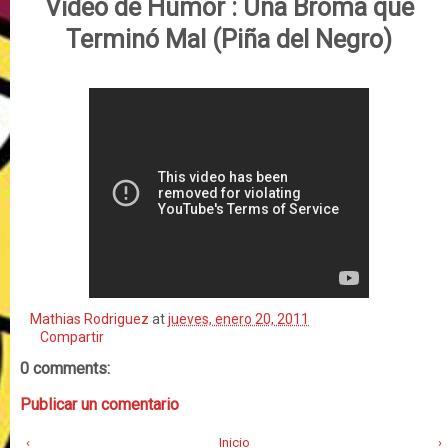
Video de Humor :
Una Broma que
Terminó Mal (Piña del Negro)
Mathias Rodriguez
at
jueves, enero 20, 2011
Compartir
0 comments:
Publicar un comentario
‹
Inicio
›