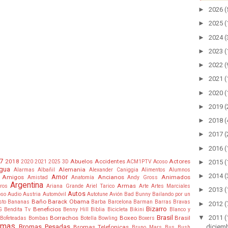
►
2026
(
►
2025
(
►
2024
(
►
2023
(
►
2022
(
►
2021
(
►
2020
(
►
2019
(
►
2018
(
►
2017
(
►
2016
(
7
2018
Abuelos
Accidentes
Actores
►
2015
(
2020
2021
2025
3D
ACM1PTV
Acoso
gua
Alemania
Alarmas
Albañil
Alexander Caniggia
Alimentos
Alumnos
►
2014
(
Amor
Amigos
Ancianos
Animados
Amistad
Anatomía
Andy Gross
Argentina
Armas
tros
Ariana Grande
Ariel Tarico
Arte
Artes Marciales
►
2013
(
Autos
oso
Audio
Austria
Automóvil
Autotune
Avión
Bad Bunny
Bailando por un
Baño
Barack Obama
sto
Bananas
Barba
Barcelona
Barman
Barras Bravas
►
2012
(
Bizarro
Beneficios
G
Bendita Tv
Benny Hill
Biblia
Bicicleta
Bikini
Blanco y
▼
2011
(
Brasil
Borrachos
Boxeo
Brasil
Bofeteadas
Bombas
Botella
Bowling
Boxers
omas
diciem
Bromas Pesadas
Bromas Telefonicas
Bruno Mars
Bus
Bush