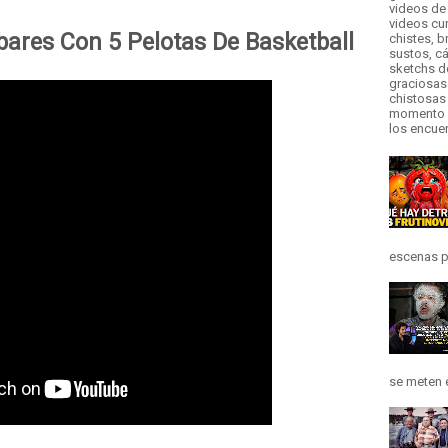
videos de 
videos cur
ares Con 5 Pelotas De Basketball
chistes, b
sustos, cá
sketchs d
graciosas
chistosas 
momento d
los encue
escenas pr
se meten e