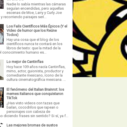
Nadie lo sabía mientras las cámaras
seguían encendidas, pero aquellas
escenas de Moe, Larry y Curly Joe
 recorriendo paisajes serí...
Los Fails Científicos Más Épicos (Y el
Video de humor que los Reúne
Todos)
Hay una cosa que el blog de los
científicos nunca te contará en los
libros de texto: que la mitad de la
el conocimiento humano es...
Lo mejor de Cantinflas
Hoy hace 109 años nacía Cantinflas,
mimo, actor, guionista, productor y
comediante mexicano, ícono de la
cultura cinematográfica mexicana. ...
El fenómeno del Italian Brainrot: los
memes italianos que conquistaron
TikTok
¿Has visto videos con tazas que
bailan, cocodrilos que rapean o
personajes con cabeza de
 diciendo frases sin sentido? Si sí, ya f...
Las mejores bromas de sustos