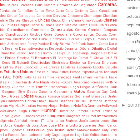
Camaras
das
Camaras de Seguridad
Cajeras Coreanas
Calle
Cámara
noviem
Cantando
Cantinflas
Carlos Tevez
Carro
Carta
Cartonns
Casa
Casado con
ades
Cerveza
Celular
Cerraduras
Cerrajeros
Chacarera
Champagne
Chanclas
octubr
Chicas
Chistes
Chile
China
ulette
Chelsea
Chespirito
Chicos
Chino Volpato
septie
Ciencia
Cine
cky
Chun-Li
Chupar
Clases
Clasicos
Clima
CNCO
CNN
Cobra
Comerciales
Comediantes
Comedias
Comida
bia
Cómics
Compras
agosto
Construcción
Coronavirus
Cortos
jos
Córdoba
Corea
Coreografía
Cover
Culos
rentena
Cuarteto de Nos
Cuba
Cubrebocas
Cuernos
Cuerpo Humano
julio
(5)
Dady Brieva
nide & Happiness
Daddy Yankee
Daft Punk
Damas Gratis
Darío
Desmotivaciones
Dibujitos
fío
Desamor
Despacito
Despertar
Dibujar
Digital
junio
(4
Donald Trump
 Omar
Don Ramón
Dr Felipe
Dr Tangalanga
Dragon Ball
Drake
Ebrios
El Bananero
El
mar
Ejercicio
El Charango De Firmat
El Chavo Del 8
mayo
(
Electricidad
o Denis
El Richardt
Electricista
Electronica
Elevador
Empresas
abril
(7
Entrevistas
r
Episodios
Erika
Errores
Escaleras
Escenario
Escoba
Escuela
Estados Unidos
to
Este es el Show
Estrés
Europa
Expectativa vs Realidad
marzo
Fails
FAIL
Famosos
Fantasmas
X
Fake
Falsa
Familia
Farmacia
Favio
stas
Flash
Filipinas
Fin de Año
Flores
Football Americano
Forenses
FortNite
febrero
Fuego
Freddy Villarreal
Fruta
Frutería
Frutinovelas
Fuegos Artificiales
Funk
Gatos
Gases
a
Gangman Style
Gasolina
Gasronomía
Gauchos
Gay
Geek
enero
(
Golpes
Goles
Gordas
Goku
Gonzaa Fonseca
Got Talent
Granadas
Gratis
Halloween
Gym
Harlem Shake
Hawaii
Hazañas
HD
HDP
Hermana
Hermano
►
2010
(
nchas
Hogar
HolaSoyGerman
Hip Hop
Historias
Hockey
Holanda
Hollywood
Humor
evoCartoon
Hugh Hefner
Humor de Primera
Humor Femenino
Imagenes
Imitaciones
minutos
Iglesia
Ilusiones ópticas
Imágenes de Humor
teligencia Artificial
Internet
IT
Italia
Italian Brainrot
Japón
Jardín
Jesús
Jim
as
Jose Maria Listorti
Jovenes
Jorge Capitanich
Jose Jose
Juan Carlos
Just For Laughs
Justin Bieber
picos
Jugadores
Karaoke
Katana
Katy Perry
am
La Pantera Rosa
Ladrones
Lady Gaga
Lagartos
Lago
Las Culisueltas
Latino
 Luthier
Letra
Let it go
Ley Sopa
LG
Liceo
Limbo
Linkin Park
Llamas
Llantos