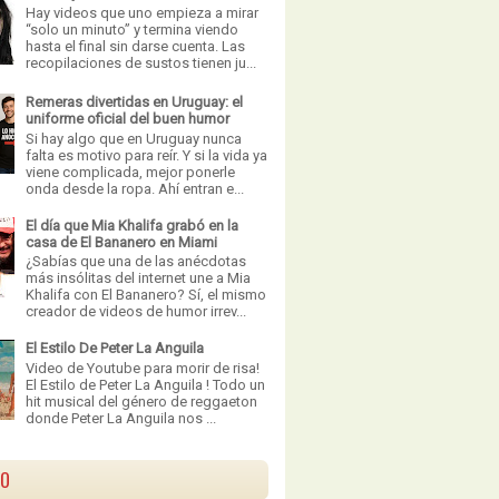
Hay videos que uno empieza a mirar
“solo un minuto” y termina viendo
hasta el final sin darse cuenta. Las
recopilaciones de sustos tienen ju...
Remeras divertidas en Uruguay: el
uniforme oficial del buen humor
Si hay algo que en Uruguay nunca
falta es motivo para reír. Y si la vida ya
viene complicada, mejor ponerle
onda desde la ropa. Ahí entran e...
El día que Mia Khalifa grabó en la
casa de El Bananero en Miami
¿Sabías que una de las anécdotas
más insólitas del internet une a Mia
Khalifa con El Bananero? Sí, el mismo
creador de videos de humor irrev...
El Estilo De Peter La Anguila
Video de Youtube para morir de risa!
El Estilo de Peter La Anguila ! Todo un
hit musical del género de reggaeton
donde Peter La Anguila nos ...
VO