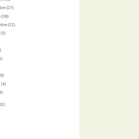
bre
(27)
e
(28)
mbre
(22)
(5)
)
6)
)
(8)
(4)
4)
52)