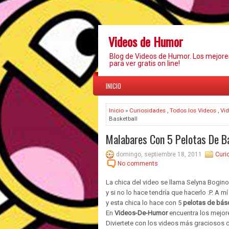
Videos de Humor
Blog de Videos de Humor. Los mejor
para ver gratis on line!
INICIO
Inicio
»
Curiosidades
,
Todos los Videos
,
Vi
Basketball
Malabares Con 5 Pelotas De B
domingo, septiembre 18, 2011
Curi
No comments
La chica del video se llama Selyna Bogino,
y si no lo hace tendría que hacerlo :P. A 
y esta chica lo hace con 5
pelotas de bás
En
Videos-De-Humor
encuentra los mejo
Diviertete con los videos más graciosos d