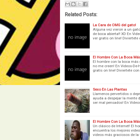
Related Posts:
La Cara de OMG del gato!
Alguna vez vieron a un gat
de boca abierta!! XD En Vid
ver gratis on line! Diviertete
El Hombre Con La Boca Má
El hombre con la boca más g
no me creen! En Videos-De-H
gratis on line! Diviertete con
Sexo En Las Plantas
Llamenos pervertidos o depr
ayuda a despejar la mente d
ser mal pensados! En Vide
El Hombre Con La Boca Má
Un clásico de Internet! El
encuentra los mejores videos
videos más graciosos de la