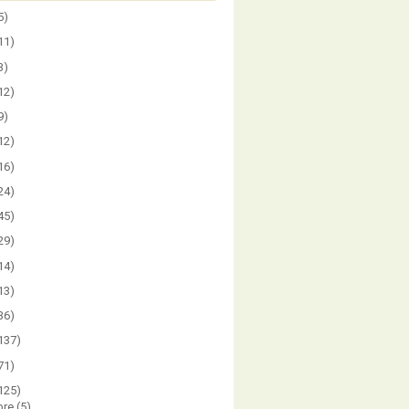
5)
11)
3)
12)
9)
12)
16)
24)
45)
29)
14)
13)
36)
137)
71)
125)
bre
(5)