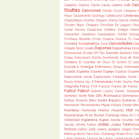
Caí
Caballos
Cabras
Cacho Garay
Cadena
Café
Ocultas
Canciones
Candy Crush
Cangrejo
Celebrid
Hijos
Casamiento
Castings
Catolcismo
Chancletazo
Charles Chaplin
Charly Garcia
Chatro
Chistes Rojos
Choques
Christian De Lugano
Chu
Coche
Cocina
Cocodrilos
Cohetes
Colegio
Colom
Conciertos
Condones
Conductores
Confeti
Conse
Cristiano Ronaldo
Cristo
Croacia
Cronica Tv
Cua
Curiosidades
Cumbia
Cumpleaños
Cura
Cya
Deportes
Deportistas
Volpato
Demi Lovato
Desa
Dinosaurios
Disney
DIY
Djs
Docentes
Doctores
Don
Droga
Dubsmash
Ducha
Durmiendo
Duro de Do
Chileno
El Cuarteto de Closs
El Grinch
El Loc
Energía
Enchufe.tv
Enfermeras
Enojos
Entrenado
España
Espejo
Espada
Español
Esposa
Esquele
Experimento social
Explosiones
Facebook
Factor 
Feministas
Fie
Posca
Felices los 4
Fidel Castro
Fotos
Fotografía
FOX
Francia
Frases de Humor
Futbol
Fútbol
Gabriel Lucero
Gamer
Gangm
Gifs Animados
Gimnasio
Gemelas
Gente Rota
Gritos
Guille Aquino
Guitarra
Groucho Marx
Hijos
Hi
Hermanos
Herramientas
Hillary Clinton
Hot
Hombres
Horror
Homenaje
Hospital
Hu
Humoristas
IA
Ice Bucket Challenge
Ideas en 5 
Inglaterra
Ingles
Infidelidad
Iniesta
Insultos
In
Jodas
Jodas Telefonic
Carrey
Jimmy Fallon
Juegos
Pelotudo
Judíos
Judo
Jueces
Juegos Oím
Ketchup
Kevin Hart
Kiki Challenge
Kinect
Kiss C
Les
Latino Solanas
Lectura de Labios
Legalización