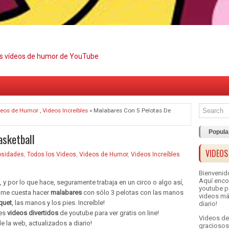
es vídeos de humor de YouTube
deos de Humor
,
Videos Increíbles
» Malabares Con 5 Pelotas De
Popula
asketball
VIDEOS
osidades
,
Todos los Videos
,
Videos de Humor
,
Videos Increíbles
Bienvenid
Aquí enco
 y por lo que hace, seguramente trabaja en un circo o algo así,
youtube pa
mí me cuesta hacer
malabares
con sólo 3 pelotas con las manos
videos má
quet
, las manos y los pies. Increíble!
diario!
res
videos divertidos
de youtube para ver gratis on line!
Videos de
e la web, actualizados a diario!
graciosos,