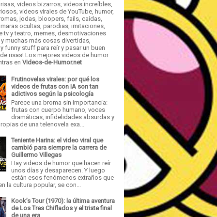
risas, videos bizarros, videos increíbles,
iosos, videos virales de YouTube, humor,
romas, jodas, bloopers, fails, caídas,
maras ocultas, parodias, imitaciones,
e tv y teatro, memes, desmotivaciones
 y muchas más cosas divertidas,
y funny stuff para reír y pasar un buen
e risas! Los mejores videos de humor
ntras en
Videos-de-Humor.net
Frutinovelas virales: por qué los
videos de frutas con IA son tan
adictivos según la psicología
Parece una broma sin importancia:
frutas con cuerpo humano, voces
dramáticas, infidelidades absurdas y
opias de una telenovela exa...
Teniente Harina: el video viral que
cambió para siempre la carrera de
Guillermo Villegas
Hay videos de humor que hacen reír
unos días y desaparecen. Y luego
están esos fenómenos extraños que
n la cultura popular, se con...
Kook’s Tour (1970): la última aventura
de Los Tres Chiflados y el triste final
de una era