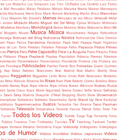
res
Los Midachis
Los Simpsons
Los Tres Chiflados
Lou Costello
Luis Flores
ia
Mal Pensados
Malas Palabras
Maluco
Maluma
Mamá
Mamar
Mannequin
Mascotas
arido
Marihuana
Mario Bros
Mark Ronson
Marketing
Martin Bossi
Memes
 Cruz
Mayores
Mc Donald's
Mensajes de voz
Messi
Metacafe
Metal
Midachi
Miedo
Miguel del Sel
Miley Cyrus
l Jordan
Militares
Millenials
Monologos
Modelos
Mr
Monitores
Monos
Morenos
Motos
Motosierra
Móvil
Musica
Música
al
Muppets
Museo
Musulmanes
Nalgas
Naturaleza
Novios
Noticias del Blog
Noticieros
Noruega
Nutricionista
Obra
Obreros
Pandemia
ball
Pajas
Paliza
Pantallas
Papá Noel
Papaya
Papel Higiénico
Payasos
Pedos
Peleas
aso de Los Toros
Patadas
Pataleos
Patinaje
Patos
Perros
Peter Capusotto
Perú
Peter La Anguila
erreo
Piano
Pikachu
Pileta
Playa
Playback
ta
Plátanos
Playboy
Playstation
Pobreza
Poemas
Pokemon
resentación
Presentadores
Preservativos
Presidente
Primera cita
Primera vez
Publicidades
Puteadas
ove
Psicología
Puertas
Puerto Rico
Queen
Quilmes
g
Rap
Ratas
Ratones
Reacciones
Real Madrid
Real Madrir
Reality Show
Reggaeton
Reír
egalos
Reggaeton Lento
Reino Unido
Relaciones
Relatores
Risas
tas
Retos
Ridículo
Rihanna
Río
River Plate
Roberto Gómez Bolaños
Robos
Rubias
Rusia
onaldo
Rooney
Ropa
Ropa Interior
Ropa íntima
Rowan Atkinson
Señoras
ntin
Santa Claus
Scary Movie
Seguridad
Selena Gomez
Selfie
Senos
Sexo
Sexy
Showmatch
es
Shakira
Shaquille O'Neal
Shopping
Shorts
Show
Stand Up
Smartphone
Soldadores
Soldados
Sonambulos
Sprite
Steve Kardynal
Sustos
Supermercados
Tano Pasman
Subtitulos
Tailandia
Tan Bionica
Televisión
Terror
Teletienda
Temperatura
Teniente Harina
Tetas
Texto
The
Todos los Videos
Top
 Turner
Toilette
Tongo
Tormenta
Toros
TV
 Público
Traseros
Tren
Trolleadas
Turistas
Twerking
Twitcam
Twitter
tajas
Verano
Videoclip
Ventana
Verdulería
Viajar
Videogames
Videojuegos
os de Humor
Videos
Videos Increíbles
Videos Japoneses
Wachiturros
Webcam
s Paz
Vinos
Viñetas
Violencia
Virus
Waka Waka
Waldo