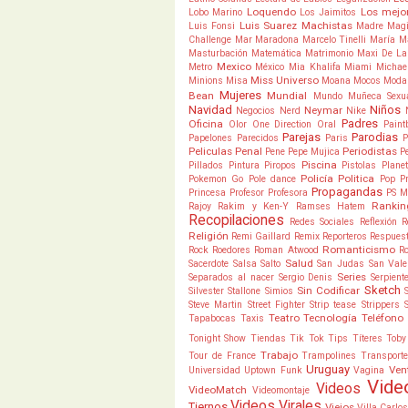
Loquendo
Los mejo
Lobo Marino
Los Jaimitos
Luis Suarez
Machistas
Luis Fonsi
Madre
Mag
Challenge
Mar
Maradona
Marcelo Tinelli
María
M
Masturbación
Matemática
Matrimonio
Maxi De La
Mexico
Metro
México
Mia Khalifa
Miami
Michae
Miss Universo
Minions
Misa
Moana
Mocos
Moda
Mujeres
Bean
Mundial
Mundo
Muñeca Sexu
Navidad
Niños
Neymar
Negocios
Nerd
Nike
Padres
Oficina
Olor
One Direction
Oral
Paint
Parejas
Parodias
Papelones
Parecidos
Paris
P
Peliculas
Penal
Periodistas
Pene
Pepe Mujica
P
Piscina
Pillados
Pintura
Piropos
Pistolas
Plane
Policía
Politica
Pokemon Go
Pole dance
Pop
P
Propagandas
Princesa
Profesor
Profesora
PS M
Rankin
Rajoy
Rakim y Ken-Y
Ramses Hatem
Recopilaciones
Redes Sociales
Reflexión
R
Religión
Remi Gaillard
Remix
Reporteros
Respues
Romanticismo
Rock
Roedores
Roman Atwood
R
Salud
Sacerdote
Salsa
Salto
San Judas
San Vale
Series
Separados al nacer
Sergio Denis
Serpient
Sketch
Sin Codificar
Silvester Stallone
Simios
Steve Martin
Street Fighter
Strip tease
Strippers
Teatro
Tecnología
Teléfono
Tapabocas
Taxis
Tonight Show
Tiendas
Tik Tok
Tips
Títeres
Toby
Trabajo
Tour de France
Trampolines
Transporte
Uruguay
Ven
Universidad
Uptown Funk
Vagina
Vide
Videos
VideoMatch
Videomontaje
Videos Virales
Tiernos
Viejos
Villa Carlo