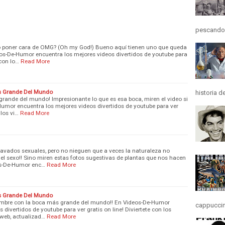
pescando y
o poner cara de OMG? (Oh my God!) Bueno aquí tienen uno que queda
eos-De-Humor encuentra los mejores videos divertidos de youtube para
 con lo…
Read More
s Grande Del Mundo
historia d
rande del mundo! Impresionante lo que es esa boca, miren el video si
umor encuentra los mejores videos divertidos de youtube para ver
 los vi…
Read More
avados sexuales, pero no nieguen que a veces la naturaleza no
el sexo!! Sino miren estas fotos sugestivas de plantas que nos hacen
os-De-Humor enc…
Read More
s Grande Del Mundo
 hombre con la boca más grande del mundo!! En Videos-De-Humor
cappuccino
 divertidos de youtube para ver gratis on line! Diviertete con los
 web, actualizad…
Read More