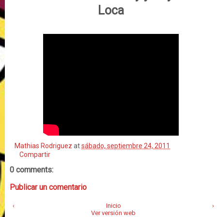
Loca
Mathias Rodriguez
at
sábado, septiembre 24, 2011
Compartir
0 comments:
Publicar un comentario
‹
Inicio
›
Ver versión web