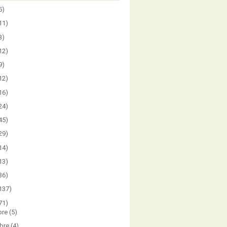
5)
11)
3)
12)
9)
12)
16)
24)
45)
29)
14)
13)
36)
137)
71)
bre
(5)
bre
(4)