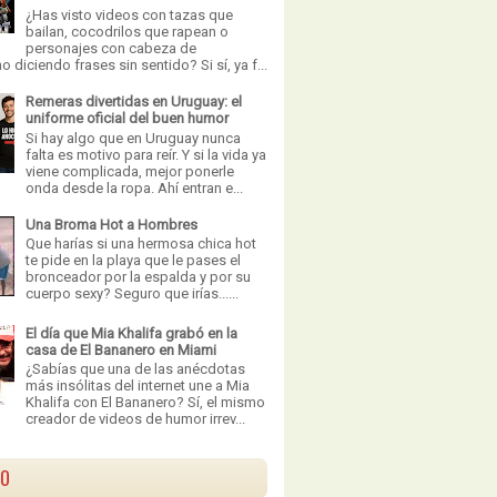
¿Has visto videos con tazas que
bailan, cocodrilos que rapean o
personajes con cabeza de
 diciendo frases sin sentido? Si sí, ya f...
Remeras divertidas en Uruguay: el
uniforme oficial del buen humor
Si hay algo que en Uruguay nunca
falta es motivo para reír. Y si la vida ya
viene complicada, mejor ponerle
onda desde la ropa. Ahí entran e...
Una Broma Hot a Hombres
Que harías si una hermosa chica hot
te pide en la playa que le pases el
bronceador por la espalda y por su
cuerpo sexy? Seguro que irías......
El día que Mia Khalifa grabó en la
casa de El Bananero en Miami
¿Sabías que una de las anécdotas
más insólitas del internet une a Mia
Khalifa con El Bananero? Sí, el mismo
creador de videos de humor irrev...
VO