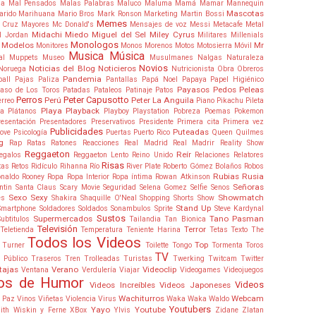
ia
Mal Pensados
Malas Palabras
Maluco
Maluma
Mamá
Mamar
Mannequin
Mascotas
arido
Marihuana
Mario Bros
Mark Ronson
Marketing
Martin Bossi
Memes
 Cruz
Mayores
Mc Donald's
Mensajes de voz
Messi
Metacafe
Metal
Midachi
Miedo
Miguel del Sel
Miley Cyrus
l Jordan
Militares
Millenials
Monologos
Modelos
Mr
Monitores
Monos
Morenos
Motos
Motosierra
Móvil
Musica
Música
al
Muppets
Museo
Musulmanes
Nalgas
Naturaleza
Novios
Noticias del Blog
Noticieros
Noruega
Nutricionista
Obra
Obreros
Pandemia
ball
Pajas
Paliza
Pantallas
Papá Noel
Papaya
Papel Higiénico
Payasos
Pedos
Peleas
aso de Los Toros
Patadas
Pataleos
Patinaje
Patos
Perros
Peter Capusotto
Perú
Peter La Anguila
erreo
Piano
Pikachu
Pileta
Playa
Playback
ta
Plátanos
Playboy
Playstation
Pobreza
Poemas
Pokemon
resentación
Presentadores
Preservativos
Presidente
Primera cita
Primera vez
Publicidades
Puteadas
ove
Psicología
Puertas
Puerto Rico
Queen
Quilmes
g
Rap
Ratas
Ratones
Reacciones
Real Madrid
Real Madrir
Reality Show
Reggaeton
Reír
egalos
Reggaeton Lento
Reino Unido
Relaciones
Relatores
Risas
tas
Retos
Ridículo
Rihanna
Río
River Plate
Roberto Gómez Bolaños
Robos
Rubias
Rusia
onaldo
Rooney
Ropa
Ropa Interior
Ropa íntima
Rowan Atkinson
Señoras
ntin
Santa Claus
Scary Movie
Seguridad
Selena Gomez
Selfie
Senos
Sexo
Sexy
Showmatch
es
Shakira
Shaquille O'Neal
Shopping
Shorts
Show
Stand Up
Smartphone
Soldadores
Soldados
Sonambulos
Sprite
Steve Kardynal
Sustos
Supermercados
Tano Pasman
Subtitulos
Tailandia
Tan Bionica
Televisión
Terror
Teletienda
Temperatura
Teniente Harina
Tetas
Texto
The
Todos los Videos
Top
 Turner
Toilette
Tongo
Tormenta
Toros
TV
 Público
Traseros
Tren
Trolleadas
Turistas
Twerking
Twitcam
Twitter
tajas
Verano
Videoclip
Ventana
Verdulería
Viajar
Videogames
Videojuegos
os de Humor
Videos
Videos Increíbles
Videos Japoneses
Wachiturros
Webcam
s Paz
Vinos
Viñetas
Violencia
Virus
Waka Waka
Waldo
Youtubers
Yayo
Youtube
ith
Wiskin y Ferne
XBox
Ylvis
Zidane
Zlatan