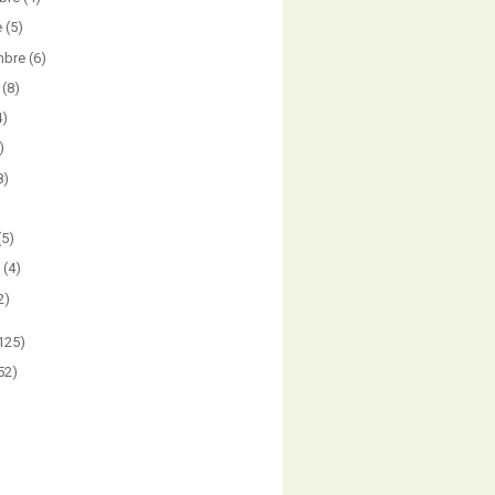
e
(5)
mbre
(6)
(8)
4)
)
8)
)
(5)
(4)
2)
125)
52)