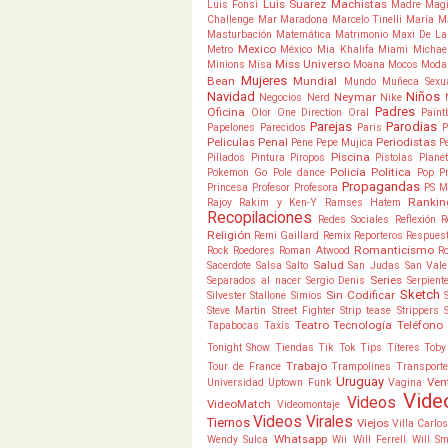
Luis Suarez
Machistas
Luis Fonsi
Madre
Mag
Challenge
Mar
Maradona
Marcelo Tinelli
María
M
Masturbación
Matemática
Matrimonio
Maxi De La
Mexico
Metro
México
Mia Khalifa
Miami
Michae
Miss Universo
Minions
Misa
Moana
Mocos
Moda
Mujeres
Bean
Mundial
Mundo
Muñeca Sexu
Navidad
Niños
Neymar
Negocios
Nerd
Nike
Padres
Oficina
Olor
One Direction
Oral
Paint
Parejas
Parodias
Papelones
Parecidos
Paris
P
Peliculas
Penal
Periodistas
Pene
Pepe Mujica
P
Piscina
Pillados
Pintura
Piropos
Pistolas
Plane
Policía
Politica
Pokemon Go
Pole dance
Pop
P
Propagandas
Princesa
Profesor
Profesora
PS M
Rankin
Rajoy
Rakim y Ken-Y
Ramses Hatem
Recopilaciones
Redes Sociales
Reflexión
R
Religión
Remi Gaillard
Remix
Reporteros
Respues
Romanticismo
Rock
Roedores
Roman Atwood
R
Salud
Sacerdote
Salsa
Salto
San Judas
San Vale
Series
Separados al nacer
Sergio Denis
Serpient
Sketch
Sin Codificar
Silvester Stallone
Simios
Steve Martin
Street Fighter
Strip tease
Strippers
Teatro
Tecnología
Teléfono
Tapabocas
Taxis
Tonight Show
Tiendas
Tik Tok
Tips
Títeres
Toby
Trabajo
Tour de France
Trampolines
Transporte
Uruguay
Ven
Universidad
Uptown Funk
Vagina
Vide
Videos
VideoMatch
Videomontaje
Videos Virales
Tiernos
Viejos
Villa Carlo
Whatsapp
Wendy Sulca
Wii
Will Ferrell
Will Sm