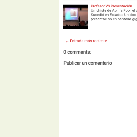
Profesor VS Presentación
Un chiste de April´s Fool, el
Sucedió en Estados Unidos,
presentación en pantalla gi
← Entrada más reciente
0 comments:
Publicar un comentario