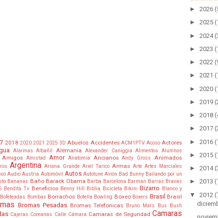
►
2026
(
►
2025
(
►
2024
(
►
2023
(
►
2022
(
►
2021
(
►
2020
(
►
2019
(
►
2018
(
►
2017
(
►
2016
(
7
2018
Abuelos
Accidentes
Actores
2020
2021
2025
3D
ACM1PTV
Acoso
gua
Alemania
Alarmas
Albañil
Alexander Caniggia
Alimentos
Alumnos
►
2015
(
Amor
Amigos
Ancianos
Animados
Amistad
Anatomía
Andy Gross
Argentina
Armas
tros
Ariana Grande
Ariel Tarico
Arte
Artes Marciales
►
2014
(
Autos
oso
Audio
Austria
Automóvil
Autotune
Avión
Bad Bunny
Bailando por un
Baño
Barack Obama
►
2013
(
sto
Bananas
Barba
Barcelona
Barman
Barras Bravas
Bizarro
Beneficios
G
Bendita Tv
Benny Hill
Biblia
Bicicleta
Bikini
Blanco y
▼
2012
(
Brasil
Borrachos
Boxeo
Brasil
Bofeteadas
Bombas
Botella
Bowling
Boxers
diciem
omas
Bromas Pesadas
Bromas Telefonicas
Bruno Mars
Bus
Bush
Camaras
das
Camaras de Seguridad
Cajeras Coreanas
Calle
Cámara
noviem