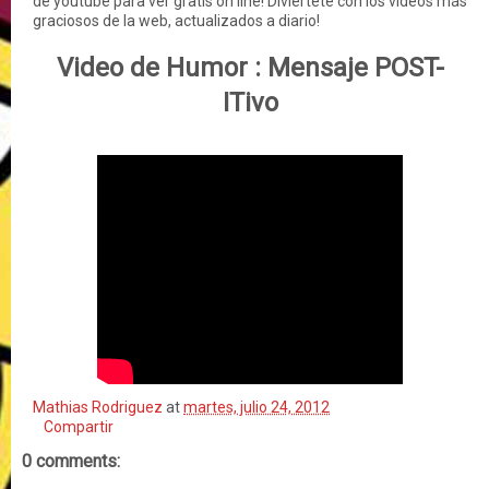
de youtube para ver gratis on line! Diviertete con los videos más
graciosos de la web, actualizados a diario!
Video de Humor :
Mensaje POST-
ITivo
Mathias Rodriguez
at
martes, julio 24, 2012
Compartir
0 comments: