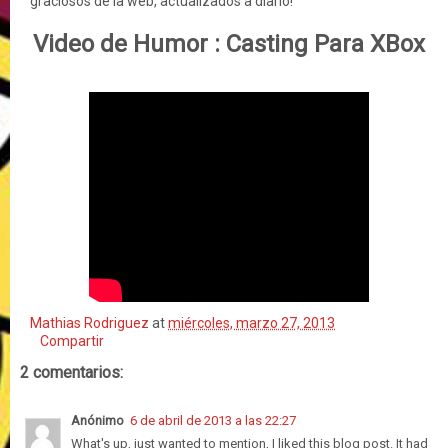
graciosos de la web, actualizados a diario!
Video de Humor :
Casting Para XBox
Mathias Rodriguez
at
miércoles, marzo 27, 2013
Compartir
2 comentarios:
Anónimo
6 de abril de 2013 a las 22:27
What's up, just wanted to mention, I liked this blog post. It had