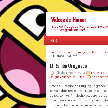
Videos de Humor
Blog de Videos de Humor. Los mejor
para ver gratis on line!
INICIO
Inicio
»
Entrevistas
,
Imagenes
,
Memes
,
Sil
El Rambo Uruguayo
El Rambo Uruguayo
sábado, junio 29, 2013
Entrevistas
,
Uruguay
,
Videos de Humor
No commen
Este es El Rambo de Uruguay, un grande! E
como habría resuelto la situación en la cu
acaba con los 4 malechores, pero los lad
actuar, sino uno se iba con el brazo que
momento también en un enfrentamiento viol