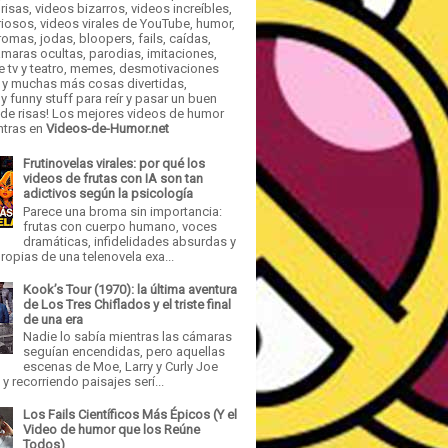
risas, videos bizarros, videos increíbles,
iosos, videos virales de YouTube, humor,
romas, jodas, bloopers, fails, caídas,
maras ocultas, parodias, imitaciones,
e tv y teatro, memes, desmotivaciones
 y muchas más cosas divertidas,
y funny stuff para reír y pasar un buen
e risas! Los mejores videos de humor
ntras en
Videos-de-Humor.net
Frutinovelas virales: por qué los
videos de frutas con IA son tan
adictivos según la psicología
Parece una broma sin importancia:
frutas con cuerpo humano, voces
dramáticas, infidelidades absurdas y
opias de una telenovela exa...
Kook’s Tour (1970): la última aventura
de Los Tres Chiflados y el triste final
de una era
Nadie lo sabía mientras las cámaras
seguían encendidas, pero aquellas
escenas de Moe, Larry y Curly Joe
 recorriendo paisajes serí...
Los Fails Científicos Más Épicos (Y el
Video de humor que los Reúne
Todos)