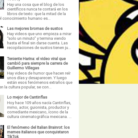
Hay una cosa que el blog de los
científicos nunca te contará en los
libros de texto: que la mitad de la
el conocimiento humano es...
Las mejores bromas de sustos
Hay videos que uno empieza a mirar
“solo un minuto” y termina viendo
hasta el final sin darse cuenta. Las
recopilaciones de sustos tienen ju...
Teniente Harina: el video viral que
cambió para siempre la carrera de
Guillermo Villegas
Hay videos de humor que hacen reír
unos días y desaparecen. Y luego
están esos fenómenos extraños que
n la cultura popular, se con...
Lo mejor de Cantinflas
Hoy hace 109 años nacía Cantinflas,
mimo, actor, guionista, productor y
comediante mexicano, ícono de la
cultura cinematográfica mexicana. ...
El fenómeno del Italian Brainrot: los
memes italianos que conquistaron
TikTok