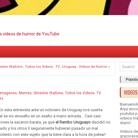
es vídeos de humor de YouTube
vester Stallone
,
Todos los Videos
,
TV
,
Uruguay
,
Videos de Humor
»
Popula
VIDEOS
Imagenes
,
Memes
,
Silvester Stallone
,
Todos los Videos
,
TV
,
ts
Bienvenid
Aquí enco
n esta entrevista ante un noticiero de Uruguay nos cuenta
youtube pa
al se vio envuelto en un asalto a mano armada... Casi casi
videos má
rones la sacaron barata, ya que
el Rambo Uruguayo
decidió no
diario!
brado y los otros 3 seguramente hubieran pasado un mal
Videos de
ento con este sujeto que la tiene clara a la hora de pelear!
graciosos,