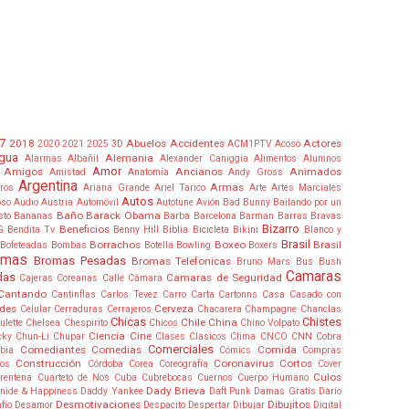
7
2018
Abuelos
Accidentes
Actores
2020
2021
2025
3D
ACM1PTV
Acoso
gua
Alemania
Alarmas
Albañil
Alexander Caniggia
Alimentos
Alumnos
Amor
Amigos
Ancianos
Animados
Amistad
Anatomía
Andy Gross
Argentina
Armas
tros
Ariana Grande
Ariel Tarico
Arte
Artes Marciales
Autos
oso
Audio
Austria
Automóvil
Autotune
Avión
Bad Bunny
Bailando por un
Baño
Barack Obama
sto
Bananas
Barba
Barcelona
Barman
Barras Bravas
Bizarro
Beneficios
G
Bendita Tv
Benny Hill
Biblia
Bicicleta
Bikini
Blanco y
Brasil
Borrachos
Boxeo
Brasil
Bofeteadas
Bombas
Botella
Bowling
Boxers
omas
Bromas Pesadas
Bromas Telefonicas
Bruno Mars
Bus
Bush
Camaras
das
Camaras de Seguridad
Cajeras Coreanas
Calle
Cámara
Cantando
Cantinflas
Carlos Tevez
Carro
Carta
Cartonns
Casa
Casado con
ades
Cerveza
Celular
Cerraduras
Cerrajeros
Chacarera
Champagne
Chanclas
Chicas
Chistes
Chile
China
ulette
Chelsea
Chespirito
Chicos
Chino Volpato
Ciencia
Cine
cky
Chun-Li
Chupar
Clases
Clasicos
Clima
CNCO
CNN
Cobra
Comerciales
Comediantes
Comedias
Comida
bia
Cómics
Compras
Construcción
Coronavirus
Cortos
jos
Córdoba
Corea
Coreografía
Cover
Culos
rentena
Cuarteto de Nos
Cuba
Cubrebocas
Cuernos
Cuerpo Humano
Dady Brieva
nide & Happiness
Daddy Yankee
Daft Punk
Damas Gratis
Darío
Desmotivaciones
Dibujitos
fío
Desamor
Despacito
Despertar
Dibujar
Digital