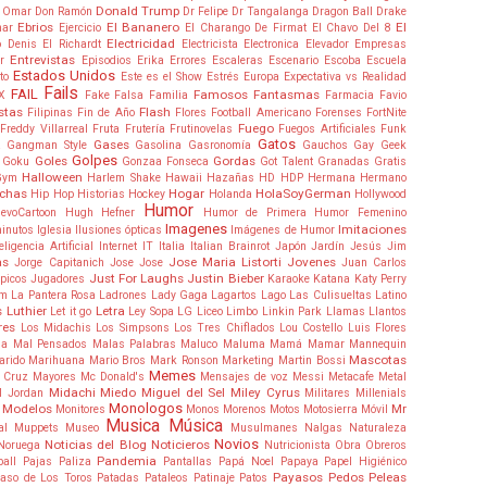
Donald Trump
 Omar
Don Ramón
Dr Felipe
Dr Tangalanga
Dragon Ball
Drake
Ebrios
El Bananero
El
mar
Ejercicio
El Charango De Firmat
El Chavo Del 8
Electricidad
o Denis
El Richardt
Electricista
Electronica
Elevador
Empresas
Entrevistas
r
Episodios
Erika
Errores
Escaleras
Escenario
Escoba
Escuela
Estados Unidos
to
Este es el Show
Estrés
Europa
Expectativa vs Realidad
Fails
FAIL
Famosos
Fantasmas
X
Fake
Falsa
Familia
Farmacia
Favio
stas
Flash
Filipinas
Fin de Año
Flores
Football Americano
Forenses
FortNite
Fuego
Freddy Villarreal
Fruta
Frutería
Frutinovelas
Fuegos Artificiales
Funk
Gatos
Gases
a
Gangman Style
Gasolina
Gasronomía
Gauchos
Gay
Geek
Golpes
Goles
Gordas
Goku
Gonzaa Fonseca
Got Talent
Granadas
Gratis
Halloween
Gym
Harlem Shake
Hawaii
Hazañas
HD
HDP
Hermana
Hermano
nchas
Hogar
HolaSoyGerman
Hip Hop
Historias
Hockey
Holanda
Hollywood
Humor
evoCartoon
Hugh Hefner
Humor de Primera
Humor Femenino
Imagenes
Imitaciones
minutos
Iglesia
Ilusiones ópticas
Imágenes de Humor
teligencia Artificial
Internet
IT
Italia
Italian Brainrot
Japón
Jardín
Jesús
Jim
as
Jose Maria Listorti
Jovenes
Jorge Capitanich
Jose Jose
Juan Carlos
Just For Laughs
Justin Bieber
picos
Jugadores
Karaoke
Katana
Katy Perry
am
La Pantera Rosa
Ladrones
Lady Gaga
Lagartos
Lago
Las Culisueltas
Latino
 Luthier
Letra
Let it go
Ley Sopa
LG
Liceo
Limbo
Linkin Park
Llamas
Llantos
res
Los Midachis
Los Simpsons
Los Tres Chiflados
Lou Costello
Luis Flores
ia
Mal Pensados
Malas Palabras
Maluco
Maluma
Mamá
Mamar
Mannequin
Mascotas
arido
Marihuana
Mario Bros
Mark Ronson
Marketing
Martin Bossi
Memes
 Cruz
Mayores
Mc Donald's
Mensajes de voz
Messi
Metacafe
Metal
Midachi
Miedo
Miguel del Sel
Miley Cyrus
l Jordan
Militares
Millenials
Monologos
Modelos
Mr
Monitores
Monos
Morenos
Motos
Motosierra
Móvil
Musica
Música
al
Muppets
Museo
Musulmanes
Nalgas
Naturaleza
Novios
Noticias del Blog
Noticieros
Noruega
Nutricionista
Obra
Obreros
Pandemia
ball
Pajas
Paliza
Pantallas
Papá Noel
Papaya
Papel Higiénico
Payasos
Pedos
Peleas
aso de Los Toros
Patadas
Pataleos
Patinaje
Patos