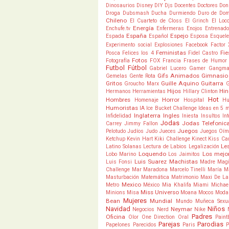
Dinosaurios
Disney
DIY
Djs
Docentes
Doctores
Don
Droga
Dubsmash
Ducha
Durmiendo
Duro de Do
Chileno
El Cuarteto de Closs
El Grinch
El Loc
Energía
Enchufe.tv
Enfermeras
Enojos
Entrenado
España
Espejo
Espada
Español
Esposa
Esquele
Experimento social
Explosiones
Facebook
Factor 
Feministas
Fie
Posca
Felices los 4
Fidel Castro
Fotos
Fotografía
FOX
Francia
Frases de Humor
Futbol
Fútbol
Gabriel Lucero
Gamer
Gangm
Gifs Animados
Gimnasio
Gemelas
Gente Rota
Gritos
Guille Aquino
Guitarra
Groucho Marx
Hijos
Hi
Hermanos
Herramientas
Hillary Clinton
Hot
Hombres
Horror
Homenaje
Hospital
Hu
Humoristas
IA
Ice Bucket Challenge
Ideas en 5 
Inglaterra
Ingles
Infidelidad
Iniesta
Insultos
In
Jodas
Jodas Telefonic
Carrey
Jimmy Fallon
Juegos
Pelotudo
Judíos
Judo
Jueces
Juegos Oím
Ketchup
Kevin Hart
Kiki Challenge
Kinect
Kiss C
Les
Latino Solanas
Lectura de Labios
Legalización
Loquendo
Los mejo
Lobo Marino
Los Jaimitos
Luis Suarez
Machistas
Luis Fonsi
Madre
Mag
Challenge
Mar
Maradona
Marcelo Tinelli
María
M
Masturbación
Matemática
Matrimonio
Maxi De La
Mexico
Metro
México
Mia Khalifa
Miami
Michae
Miss Universo
Minions
Misa
Moana
Mocos
Moda
Mujeres
Bean
Mundial
Mundo
Muñeca Sexu
Navidad
Niños
Neymar
Negocios
Nerd
Nike
Padres
Oficina
Olor
One Direction
Oral
Paint
Parejas
Parodias
Papelones
Parecidos
Paris
P