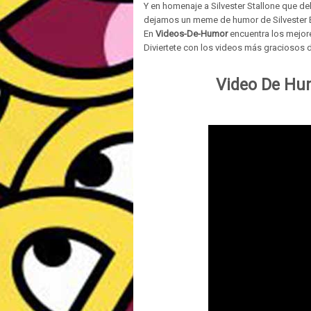
Y en homenaje a Silvester Stallone que deb
dejamos un meme de humor de Silvester 
En
Videos-De-Humor
encuentra los mejo
Diviertete con los videos más graciosos d
Video De Hu