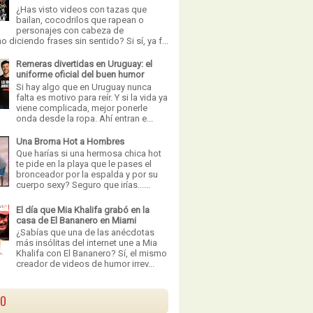
¿Has visto videos con tazas que
bailan, cocodrilos que rapean o
personajes con cabeza de
 diciendo frases sin sentido? Si sí, ya f...
Remeras divertidas en Uruguay: el
uniforme oficial del buen humor
Si hay algo que en Uruguay nunca
falta es motivo para reír. Y si la vida ya
viene complicada, mejor ponerle
onda desde la ropa. Ahí entran e...
Una Broma Hot a Hombres
Que harías si una hermosa chica hot
te pide en la playa que le pases el
bronceador por la espalda y por su
cuerpo sexy? Seguro que irías......
El día que Mia Khalifa grabó en la
casa de El Bananero en Miami
¿Sabías que una de las anécdotas
más insólitas del internet une a Mia
Khalifa con El Bananero? Sí, el mismo
creador de videos de humor irrev...
VO