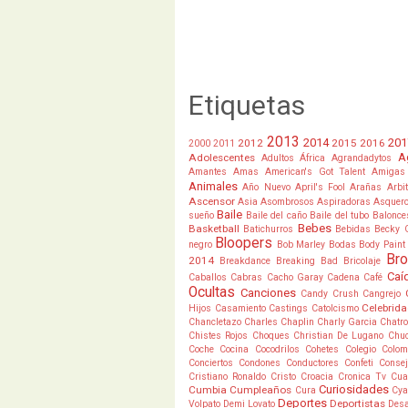
Etiquetas
2013
2014
201
2012
2015
2016
2000
2011
A
Adolescentes
Adultos
África
Agrandadytos
Amantes
Amas
American's Got Talent
Amigas
Animales
Año Nuevo
April's Fool
Arañas
Arbi
Ascensor
Asia
Asombrosos
Aspiradoras
Asquer
Baile
sueño
Baile del caño
Baile del tubo
Balonce
Bebes
Basketball
Batichurros
Bebidas
Becky 
Bloopers
negro
Bob Marley
Bodas
Body Paint
Br
2014
Breakdance
Breaking Bad
Bricolaje
Caí
Caballos
Cabras
Cacho Garay
Cadena
Café
Ocultas
Canciones
Candy Crush
Cangrejo
Celebrid
Hijos
Casamiento
Castings
Catolcismo
Chancletazo
Charles Chaplin
Charly Garcia
Chatro
Chistes Rojos
Choques
Christian De Lugano
Chu
Coche
Cocina
Cocodrilos
Cohetes
Colegio
Colom
Conciertos
Condones
Conductores
Confeti
Conse
Cristiano Ronaldo
Cristo
Croacia
Cronica Tv
Cua
Curiosidades
Cumbia
Cumpleaños
Cura
Cya
Deportes
Deportistas
Volpato
Demi Lovato
Desa