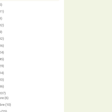
5)
11)
3)
12)
9)
12)
16)
24)
45)
29)
14)
13)
36)
137)
bre
(6)
bre
(10)
e
(25)