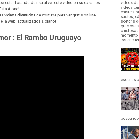
e estar llorando de risa al ver este video en su casa, les
videos de 
videos cur
Esta Alone!
chistes, b
res
videos divertidos
de youtube para ver gratis on line!
sustos, cá
e la web, actualizados a diario!
sketchs d
graciosas
chistosas 
momento d
mor : El Rambo Uruguayo
los encue
escenas pr
pescando y