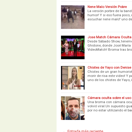
Nene Malo Versión Pobre
La versión porbre de la ban
humor! Y si eso fuera poco, 
escuchar nene malo" uno d
Jose Match Cámara Oculta
Desde Sábado Show, tenemo
Ghidone, donde José María Li
VideoMatch! Broma tras bro
Chistes de Yayo con Denise
Chistes de un gran humorist
morir de risa este video! Y
uno de los chistes de Yayo, 
Cámara oculta sobre el uso 
Una broma con cámara oculta
volvió viral.Un supuesto gu
por no estar utilizando el bar
← Entrada más reciente