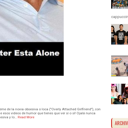
cappuccino
eme de la novia obsesiva o loca ("Overly Attached Girlfriend"), con
e esos videos de humor que tienes que ver sí o sí! Ojalá nunca
esiva y lo…
Read More
ARCHI