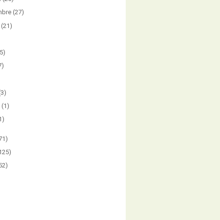
mbre
(27)
(21)
5)
7)
)
(3)
(1)
1)
71)
125)
52)