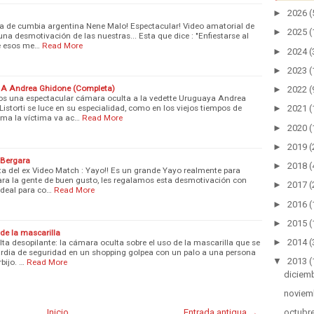
►
2026
(
da de cumbia argentina Nene Malo! Espectacular! Video amatorial de
►
2025
(
una desmotivación de las nuestras... Esta que dice : "Enfiestarse al
e esos me…
Read More
►
2024
(
►
2023
(
 A Andrea Ghidone (Completa)
►
2022
(
s una espectacular cámara oculta a la vedette Uruguaya Andrea
storti se luce en su especialidad, como en los viejos tiempos de
►
2021
(
ma la víctima va ac…
Read More
►
2020
(
►
2019
(
 Bergara
►
2018
(
a del ex Video Match : Yayo!! Es un grande Yayo realmente para
 para la gente de buen gusto, les regalamos esta desmotivación con
►
2017
(
ideal para co…
Read More
►
2016
(
►
2015
(
de la mascarilla
►
2014
(
 desopilante: la cámara oculta sobre el uso de la mascarilla que se
ardia de seguridad en un shopping golpea con un palo a una persona
▼
2013
(
bijo. …
Read More
diciem
noviem
Inicio
Entrada antigua →
octubr