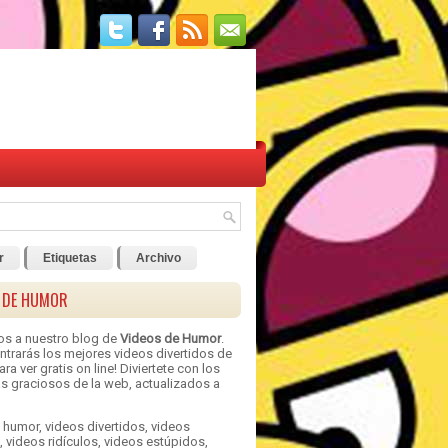
r
Etiquetas
Archivo
 DE HUMOR
os a nuestro blog de
Videos de Humor
.
ntrarás los mejores videos divertidos de
ra ver gratis on line! Diviertete con los
s graciosos de la web, actualizados a
 humor, videos divertidos, videos
 videos ridículos, videos estúpidos,