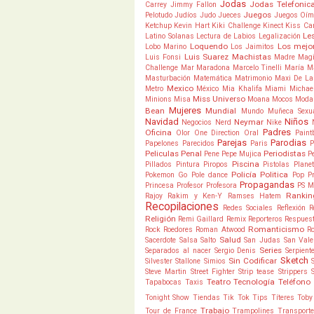
Jodas
Jodas Telefonic
Carrey
Jimmy Fallon
Juegos
Pelotudo
Judíos
Judo
Jueces
Juegos Oím
Ketchup
Kevin Hart
Kiki Challenge
Kinect
Kiss C
Les
Latino Solanas
Lectura de Labios
Legalización
Loquendo
Los mejo
Lobo Marino
Los Jaimitos
Luis Suarez
Machistas
Luis Fonsi
Madre
Mag
Challenge
Mar
Maradona
Marcelo Tinelli
María
M
Masturbación
Matemática
Matrimonio
Maxi De La
Mexico
Metro
México
Mia Khalifa
Miami
Michae
Miss Universo
Minions
Misa
Moana
Mocos
Moda
Mujeres
Bean
Mundial
Mundo
Muñeca Sexu
Navidad
Niños
Neymar
Negocios
Nerd
Nike
Padres
Oficina
Olor
One Direction
Oral
Paint
Parejas
Parodias
Papelones
Parecidos
Paris
P
Peliculas
Penal
Periodistas
Pene
Pepe Mujica
P
Piscina
Pillados
Pintura
Piropos
Pistolas
Plane
Policía
Politica
Pokemon Go
Pole dance
Pop
P
Propagandas
Princesa
Profesor
Profesora
PS M
Rankin
Rajoy
Rakim y Ken-Y
Ramses Hatem
Recopilaciones
Redes Sociales
Reflexión
R
Religión
Remi Gaillard
Remix
Reporteros
Respues
Romanticismo
Rock
Roedores
Roman Atwood
R
Salud
Sacerdote
Salsa
Salto
San Judas
San Vale
Series
Separados al nacer
Sergio Denis
Serpient
Sketch
Sin Codificar
Silvester Stallone
Simios
Steve Martin
Street Fighter
Strip tease
Strippers
Teatro
Tecnología
Teléfono
Tapabocas
Taxis
Tonight Show
Tiendas
Tik Tok
Tips
Títeres
Toby
Trabajo
Tour de France
Trampolines
Transporte