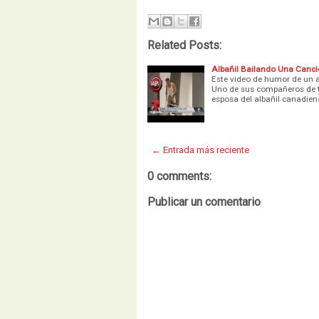
Related Posts:
Albañil Bailando Una Canc
Este video de humor de un a
Uno de sus compañeros de tr
esposa del albañil canadien
← Entrada más reciente
0 comments:
Publicar un comentario