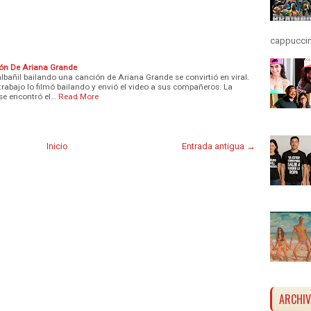
cappuccino
ión De Ariana Grande
lbañil bailando una canción de Ariana Grande se convirtió en viral.
abajo lo filmó bailando y envió el video a sus compañeros. La
se encontró el…
Read More
Inicio
Entrada antigua →
ARCHI