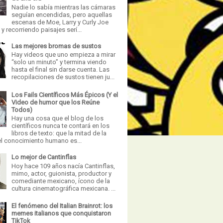
Nadie lo sabía mientras las cámaras
seguían encendidas, pero aquellas
escenas de Moe, Larry y Curly Joe
 recorriendo paisajes serí...
Las mejores bromas de sustos
Hay videos que uno empieza a mirar
“solo un minuto” y termina viendo
hasta el final sin darse cuenta. Las
recopilaciones de sustos tienen ju...
Los Fails Científicos Más Épicos (Y el
Video de humor que los Reúne
Todos)
Hay una cosa que el blog de los
científicos nunca te contará en los
libros de texto: que la mitad de la
el conocimiento humano es...
Lo mejor de Cantinflas
Hoy hace 109 años nacía Cantinflas,
mimo, actor, guionista, productor y
comediante mexicano, ícono de la
cultura cinematográfica mexicana. ...
El fenómeno del Italian Brainrot: los
memes italianos que conquistaron
TikTok