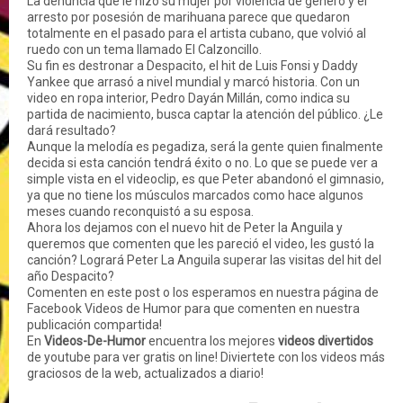
La denuncia que le hizo su mujer por violencia de género y el
arresto por posesión de marihuana parece que quedaron
totalmente en el pasado para el artista cubano, que volvió al
ruedo con un tema llamado El Calzoncillo.
Su fin es destronar a Despacito, el hit de Luis Fonsi y Daddy
Yankee que arrasó a nivel mundial y marcó historia. Con un
video en ropa interior, Pedro Dayán Millán, como indica su
partida de nacimiento, busca captar la atención del público. ¿Le
dará resultado?
Aunque la melodía es pegadiza, será la gente quien finalmente
decida si esta canción tendrá éxito o no. Lo que se puede ver a
simple vista en el videoclip, es que Peter abandonó el gimnasio,
ya que no tiene los músculos marcados como hace algunos
meses cuando reconquistó a su esposa.
Ahora los dejamos con el nuevo hit de Peter la Anguila y
queremos que comenten que les pareció el video, les gustó la
canción? Logrará Peter La Anguila superar las visitas del hit del
año Despacito?
Comenten en este post o los esperamos en nuestra página de
Facebook Videos de Humor para que comenten en nuestra
publicación compartida!
En
Videos-De-Humor
encuentra los mejores
videos divertidos
de youtube para ver gratis on line! Diviertete con los videos más
graciosos de la web, actualizados a diario!