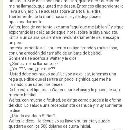
una regla. Si le ocasiono una erección, quiere decir que usted
me ha llamado, que usted me desea. Entonces ella sonriente lo
lleva a un jardín, se acuesta sobre una toalla, le tira
fuertemente de la mano hacia ella y se deja poseer
apasionadamente.
Walter, loco de contento exclama “aquí que me jubilen!!” y sigue
explorando las delicias de aquel hotel sobre la playa nudista.
Entra a un sauna, se sienta e involuntariamente se le escapa
un peo.
Inmediatamente se le presenta un tipo grande y musculoso,
con una erección del tamaño de un bate de béisbol.
Sonriente se acerca a Walter y le dice:
-¿Señor, me ha llamado…??
-¿Yo..?? Nooo, ¿por qué??
-Usted debe ser nuevo aquí. Le voy a explicar, tenemos una
regla que dice que si se tira un pedo, significa que me ha
llamado, que usted me desea.
Dicho esto, el tipo tira a Walter sobre el piso y lo posee de una
manera bestial.
Walter, con mucha dificultad, se dirige como puede a la oficina
del club. Lo saluda una recepcionista desnuda y muy sonriente
le dice:
-¿Puedo ayudarlo Señor?
Walter le dice: – le devuelvo su llave y su tarjeta y puede
quedarse con los 500 dólares de cuota inicial.