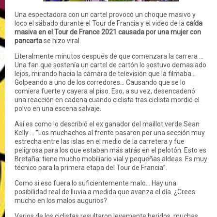
Una espectadora con un cartel provocó un choque masivo y
loco el sábado durante el Tour de Francia y el video de la
caída
masiva en el Tour de France 2021 causada por una mujer con
pancarta
se hizo viral.
Literalmente minutos después de que comenzara la carrera ...
Una fan que sostenía un cartel de cartón lo sostuvo demasiado
lejos, mirando hacia la cámara de televisión que la filmaba...
Golpeando a uno de los corredores... Causando que se lo
comiera fuerte y cayera al piso. Eso, a su vez, desencadenó
una reacción en cadena cuando ciclista tras ciclista mordió el
polvo en una escena salvaje.
Así es como lo describió el ex ganador del maillot verde Sean
Kelly ... “Los muchachos al frente pasaron por una sección muy
estrecha entre las islas en el medio de la carretera y fue
peligrosa para los que estaban más atrás en el pelotón. Esto es
Bretaña: tiene mucho mobiliario vial y pequeñas aldeas. Es muy
técnico para la primera etapa del Tour de Francia”.
Como si eso fuera lo suficientemente malo... Hay una
posibilidad real de lluvia a medida que avanza el día. ¿Crees
mucho en los malos augurios?
Varios de los ciclistas resultaron levemente heridos, muchas