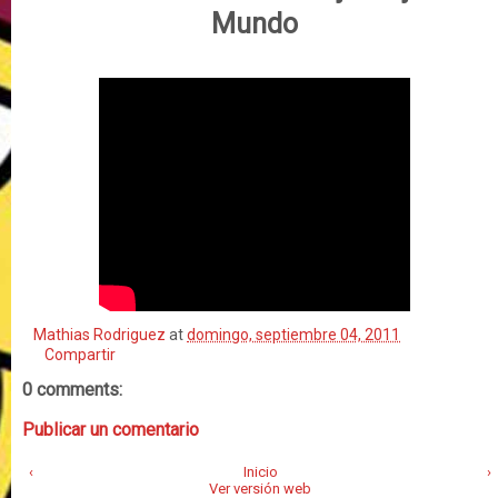
Mundo
Mathias Rodriguez
at
domingo, septiembre 04, 2011
Compartir
0 comments:
Publicar un comentario
‹
Inicio
›
Ver versión web