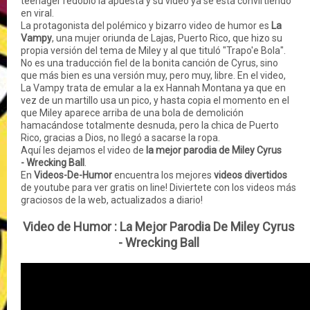
teenager redobló la apuesta y su video ya se está convirtiendo
en viral.
La protagonista del polémico y bizarro video de humor es
La
Vampy
, una mujer oriunda de Lajas, Puerto Rico, que hizo su
propia versión del tema de Miley y al que tituló "Trapo'e Bola".
No es una traducción fiel de la bonita canción de Cyrus, sino
que más bien es una versión muy, pero muy, libre. En el video,
La Vampy trata de emular a la ex Hannah Montana ya que en
vez de un martillo usa un pico, y hasta copia el momento en el
que Miley aparece arriba de una bola de demolición
hamacándose totalmente desnuda, pero la chica de Puerto
Rico, gracias a Dios, no llegó a sacarse la ropa.
Aquí les dejamos el video de
la mejor parodia de Miley Cyrus
- Wrecking Ball
.
En
Videos-De-Humor
encuentra los mejores
videos divertidos
de youtube para ver gratis on line! Diviertete con los videos más
graciosos de la web, actualizados a diario!
Video de Humor :
La Mejor Parodia De Miley Cyrus
- Wrecking Ball