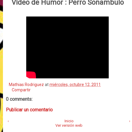
Video de Humor :
Perro Sonambulo
Mathias Rodriguez
at
miércoles, octubre 12, 2011
Compartir
0 comments:
Publicar un comentario
‹
Inicio
›
Ver versión web