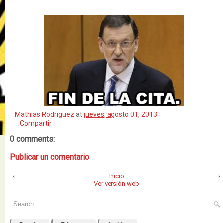
Mathias Rodriguez
at
jueves, agosto 01, 2013
Compartir
0 comments:
Publicar un comentario
‹
Inicio
›
Ver versión web