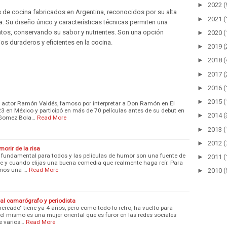
►
2022
(
s de cocina fabricados en Argentina, reconocidos por su alta
►
2021
(
ca. Su diseño único y características técnicas permiten una
ntos, conservando su sabor y nutrientes. Son una opción
►
2020
(
os duraderos y eficientes en la cocina.
►
2019
(
►
2018
(
►
2017
(
►
2016
(
►
2015
(
l actor Ramón Valdés, famoso por interpretar a Don Ramón en El
3 en México y participó en más de 70 películas antes de su debut en
►
2014
(
o Gomez Bola…
Read More
►
2013
(
►
2012
(
orir de la risa
go fundamental para todos y las películas de humor son una fuente de
►
2011
(
e y cuando elijas una buena comedia que realmente haga reír. Para
amos una …
Read More
►
2010
(
 al camarógrafo y periodista
mercado" tiene ya 4 años, pero como todo lo retro, ha vuelto para
el mismo es una mujer oriental que es furor en las redes sociales
e varios…
Read More