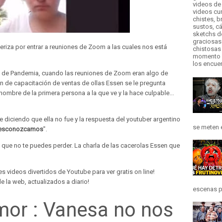
videos de 
videos cur
chistes, b
sustos, cá
sketchs d
graciosas
eriza por entrar a reuniones de Zoom a las cuales nos está
chistosas 
momento d
los encue
os de Pandemia, cuando las reuniones de Zoom eran algo de
ión de capacitación de ventas de ollas Essen se le pregunta
 nombre de la primera persona a la que ve y la hace culpable...
diciendo que ella no fue y la respuesta del youtuber argentino
se meten e
desconozcamos
".
que no te puedes perder. La charla de las cacerolas Essen que
s videos divertidos de Youtube para ver gratis on line!
e la web, actualizados a diario!
escenas pr
mor : Vanesa no nos