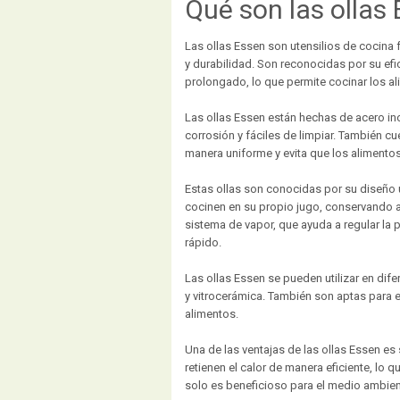
Qué son las ollas
Las ollas Essen son utensilios de cocina 
y durabilidad. Son reconocidas por su efi
prolongado, lo que permite cocinar los 
Las ollas Essen están hechas de acero inox
corrosión y fáciles de limpiar. También cu
manera uniforme y evita que los alimento
Estas ollas son conocidas por su diseño 
cocinen en su propio jugo, conservando a
sistema de vapor, que ayuda a regular la p
rápido.
Las ollas Essen se pueden utilizar en dife
y vitrocerámica. También son aptas para e
alimentos.
Una de las ventajas de las ollas Essen es 
retienen el calor de manera eficiente, lo
solo es beneficioso para el medio ambien