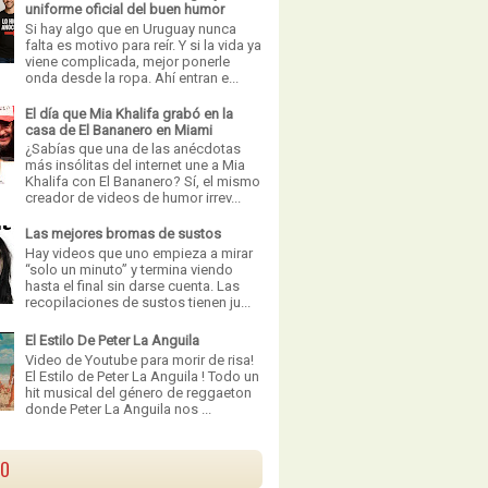
uniforme oficial del buen humor
Si hay algo que en Uruguay nunca
falta es motivo para reír. Y si la vida ya
viene complicada, mejor ponerle
onda desde la ropa. Ahí entran e...
El día que Mia Khalifa grabó en la
casa de El Bananero en Miami
¿Sabías que una de las anécdotas
más insólitas del internet une a Mia
Khalifa con El Bananero? Sí, el mismo
creador de videos de humor irrev...
Las mejores bromas de sustos
Hay videos que uno empieza a mirar
“solo un minuto” y termina viendo
hasta el final sin darse cuenta. Las
recopilaciones de sustos tienen ju...
El Estilo De Peter La Anguila
Video de Youtube para morir de risa!
El Estilo de Peter La Anguila ! Todo un
hit musical del género de reggaeton
donde Peter La Anguila nos ...
VO