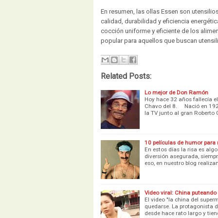
En resumen, las ollas Essen son utensilio
calidad, durabilidad y eficiencia energéti
cocción uniforme y eficiente de los alime
popular para aquellos que buscan utensili
Related Posts:
Lo mejor de Don Ramón
Hoy hace 32 años fallecía e
Chavo del 8. ⠀ Nació en 192
la TV junto al gran Robert
10 películas de humor para m
En estos días la risa es al
diversión asegurada, siempr
eso, en nuestro blog realiz
Video viral: China puteando
El video "la china del super
quedarse. La protagonista d
desde hace rato largo y tien