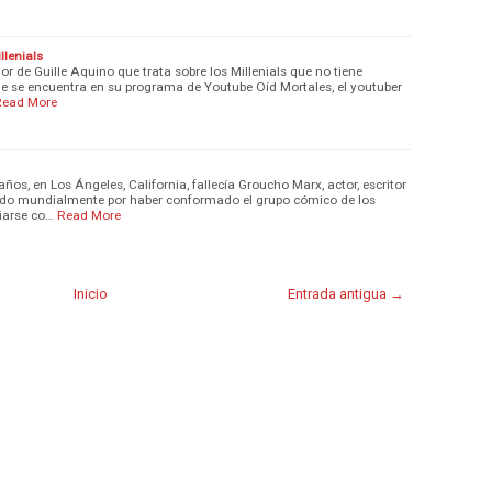
llenials
r de Guille Aquino que trata sobre los Millenials que no tiene
ue se encuentra en su programa de Youtube Oíd Mortales, el youtuber
Read More
ños, en Los Ángeles, California, fallecía Groucho Marx, actor, escritor
ido mundialmente por haber conformado el grupo cómico de los
iarse co…
Read More
Inicio
Entrada antigua →