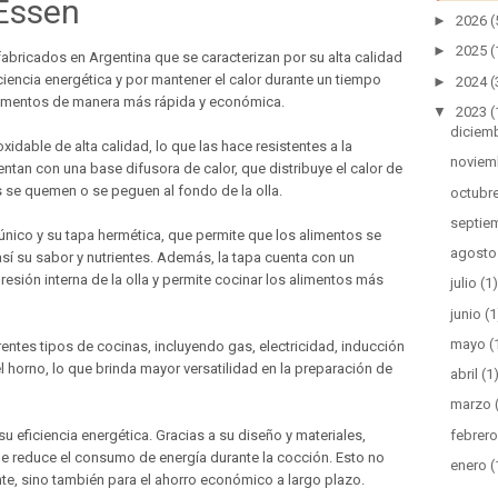
 Essen
►
2026
(
►
2025
(
fabricados en Argentina que se caracterizan por su alta calidad
ciencia energética y por mantener el calor durante un tiempo
►
2024
(
alimentos de manera más rápida y económica.
▼
2023
(
diciem
idable de alta calidad, lo que las hace resistentes a la
noviem
entan con una base difusora de calor, que distribuye el calor de
s se quemen o se peguen al fondo de la olla.
octubr
septie
único y su tapa hermética, que permite que los alimentos se
agosto
sí su sabor y nutrientes. Además, la tapa cuenta con un
resión interna de la olla y permite cocinar los alimentos más
julio
(1)
junio
(1
mayo
(
rentes tipos de cocinas, incluyendo gas, electricidad, inducción
l horno, lo que brinda mayor versatilidad en la preparación de
abril
(1
marzo
febrero
su eficiencia energética. Gracias a su diseño y materiales,
 que reduce el consumo de energía durante la cocción. Esto no
enero
(
te, sino también para el ahorro económico a largo plazo.