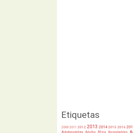
Etiquetas
2013
2014
201
2012
2015
2016
2000
2011
A
Adolescentes
Adultos
África
Agrandadytos