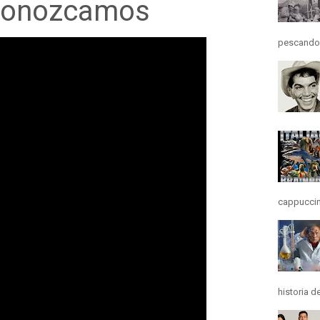
conozcamos
pescando y
cappuccino
historia d