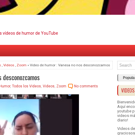
es vídeos de humor de YouTube
s
,
Videos
,
Zoom
» Video de humor : Vanesa no nos desconozcamos
os desconozcamos
Popula
Humor
,
Todos los Videos
,
Videos
,
Zoom
No comments
VIDEOS
Bienvenid
Aquí enco
youtube pa
videos má
diario!
Videos de
graciosos,