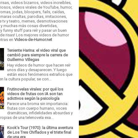
risas, videos bizarros, videos increíbles,
iosos, videos virales de YouTube, humor,
romas, jodas, bloopers, fails, caídas,
maras ocultas, parodias, imitaciones,
e tv y teatro, memes, desmotivaciones
 y muchas más cosas divertidas,
y funny stuff para reír y pasar un buen
e risas! Los mejores videos de humor
ntras en
Videos-de-Humor.net
Teniente Harina: el video viral que
cambió para siempre la carrera de
Guillermo Villegas
Hay videos de humor que hacen reír
unos días y desaparecen. Y luego
están esos fenómenos extraños que
n la cultura popular, se con...
Frutinovelas virales: por qué los
videos de frutas con IA son tan
adictivos según la psicología
Parece una broma sin importancia:
frutas con cuerpo humano, voces
dramáticas, infidelidades absurdas y
opias de una telenovela exa...
Kook’s Tour (1970): la última aventura
de Los Tres Chiflados y el triste final
de una era