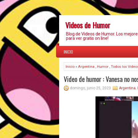
Videos de Humor
Blog de Videos de Humor. Los mejor
para ver gratis on line!
INICIO
Inicio
»
Argentina
,
Humor
,
Todos los Video
Video de humor : Vanesa no n
domingo, junio 25, 2023
Argentina
,