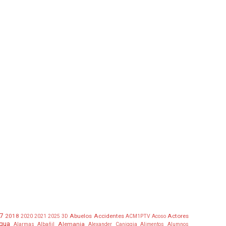
7
2018
Abuelos
Accidentes
Actores
2020
2021
2025
3D
ACM1PTV
Acoso
gua
Alemania
Alarmas
Albañil
Alexander Caniggia
Alimentos
Alumnos