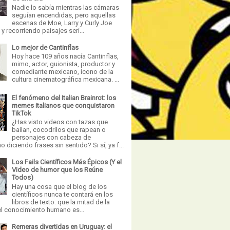
Nadie lo sabía mientras las cámaras
seguían encendidas, pero aquellas
escenas de Moe, Larry y Curly Joe
 recorriendo paisajes serí...
Lo mejor de Cantinflas
Hoy hace 109 años nacía Cantinflas,
mimo, actor, guionista, productor y
comediante mexicano, ícono de la
cultura cinematográfica mexicana. ...
El fenómeno del Italian Brainrot: los
memes italianos que conquistaron
TikTok
¿Has visto videos con tazas que
bailan, cocodrilos que rapean o
personajes con cabeza de
 diciendo frases sin sentido? Si sí, ya f...
Los Fails Científicos Más Épicos (Y el
Video de humor que los Reúne
Todos)
Hay una cosa que el blog de los
científicos nunca te contará en los
libros de texto: que la mitad de la
el conocimiento humano es...
Remeras divertidas en Uruguay: el