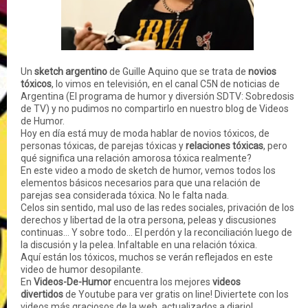
Un
sketch argentino
de Guille Aquino
que se trata de
novios
tóxicos
, lo vimos en televisión, en el canal C5N de noticias de
Argentina (El programa de humor y diversión SDTV: Sobredosis
de TV) y no pudimos no compartirlo en nuestro blog de Videos
de Humor.
Hoy en día está muy de moda hablar de novios tóxicos, de
personas tóxicas, de parejas tóxicas y
relaciones tóxicas
, pero
qué significa una relación amorosa tóxica realmente?
En este video a modo de sketch de humor, vemos todos los
elementos básicos necesarios para que una relación de
parejas sea considerada tóxica. No le falta nada.
Celos sin sentido, mal uso de las redes sociales, privación de los
derechos y libertad de la otra persona, peleas y discusiones
continuas... Y sobre todo... El perdón y la reconciliación luego de
la discusión y la pelea. Infaltable en una relación tóxica.
Aquí están los tóxicos, muchos se verán reflejados en este
video de humor desopilante.
En
Videos-De-Humor
encuentra los mejores
videos
divertidos
de Youtube para ver gratis on line! Diviertete con los
videos más graciosos de la web, actualizados a diario!