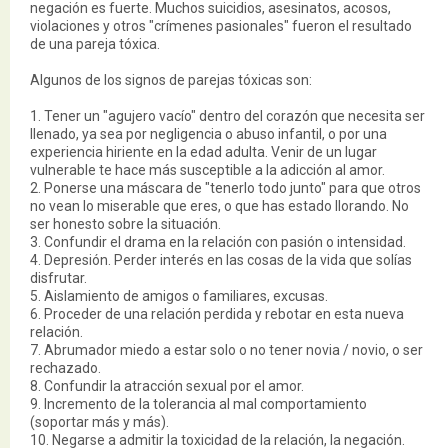
negación es fuerte. Muchos suicidios, asesinatos, acosos,
violaciones y otros "crímenes pasionales" fueron el resultado
de una pareja tóxica.
Algunos de los signos de parejas tóxicas son:
1. Tener un "agujero vacío" dentro del corazón que necesita ser
llenado, ya sea por negligencia o abuso infantil, o por una
experiencia hiriente en la edad adulta. Venir de un lugar
vulnerable te hace más susceptible a la adicción al amor.
2. Ponerse una máscara de "tenerlo todo junto" para que otros
no vean lo miserable que eres, o que has estado llorando. No
ser honesto sobre la situación.
3. Confundir el drama en la relación con pasión o intensidad.
4. Depresión. Perder interés en las cosas de la vida que solías
disfrutar.
5. Aislamiento de amigos o familiares, excusas.
6. Proceder de una relación perdida y rebotar en esta nueva
relación.
7. Abrumador miedo a estar solo o no tener novia / novio, o ser
rechazado.
8. Confundir la atracción sexual por el amor.
9. Incremento de la tolerancia al mal comportamiento
(soportar más y más).
10. Negarse a admitir la toxicidad de la relación, la negación.