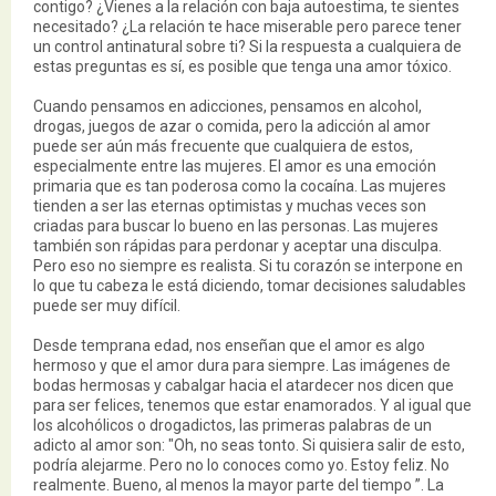
contigo? ¿Vienes a la relación con baja autoestima, te sientes
necesitado? ¿La relación te hace miserable pero parece tener
un control antinatural sobre ti? Si la respuesta a cualquiera de
estas preguntas es sí, es posible que tenga una amor tóxico.
Cuando pensamos en adicciones, pensamos en alcohol,
drogas, juegos de azar o comida, pero la adicción al amor
puede ser aún más frecuente que cualquiera de estos,
especialmente entre las mujeres. El amor es una emoción
primaria que es tan poderosa como la cocaína. Las mujeres
tienden a ser las eternas optimistas y muchas veces son
criadas para buscar lo bueno en las personas. Las mujeres
también son rápidas para perdonar y aceptar una disculpa.
Pero eso no siempre es realista. Si tu corazón se interpone en
lo que tu cabeza le está diciendo, tomar decisiones saludables
puede ser muy difícil.
Desde temprana edad, nos enseñan que el amor es algo
hermoso y que el amor dura para siempre. Las imágenes de
bodas hermosas y cabalgar hacia el atardecer nos dicen que
para ser felices, tenemos que estar enamorados. Y al igual que
los alcohólicos o drogadictos, las primeras palabras de un
adicto al amor son: "Oh, no seas tonto. Si quisiera salir de esto,
podría alejarme. Pero no lo conoces como yo. Estoy feliz. No
realmente. Bueno, al menos la mayor parte del tiempo ”. La