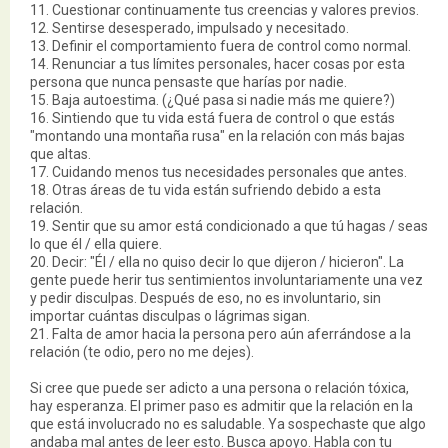
11. Cuestionar continuamente tus creencias y valores previos.
12. Sentirse desesperado, impulsado y necesitado.
13. Definir el comportamiento fuera de control como normal.
14. Renunciar a tus límites personales, hacer cosas por esta
persona que nunca pensaste que harías por nadie.
15. Baja autoestima. (¿Qué pasa si nadie más me quiere?)
16. Sintiendo que tu vida está fuera de control o que estás
"montando una montaña rusa" en la relación con más bajas
que altas.
17. Cuidando menos tus necesidades personales que antes.
18. Otras áreas de tu vida están sufriendo debido a esta
relación.
19. Sentir que su amor está condicionado a que tú hagas / seas
lo que él / ella quiere.
20. Decir: "Él / ella no quiso decir lo que dijeron / hicieron". La
gente puede herir tus sentimientos involuntariamente una vez
y pedir disculpas. Después de eso, no es involuntario, sin
importar cuántas disculpas o lágrimas sigan.
21. Falta de amor hacia la persona pero aún aferrándose a la
relación (te odio, pero no me dejes).
Si cree que puede ser adicto a una persona o relación tóxica,
hay esperanza. El primer paso es admitir que la relación en la
que está involucrado no es saludable. Ya sospechaste que algo
andaba mal antes de leer esto. Busca apoyo. Habla con tu