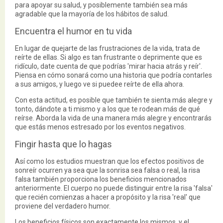
para apoyar su salud, y posiblemente también sea más
agradable que la mayoría de los hábitos de salud.
Encuentra el humor en tu vida
En lugar de quejarte de las frustraciones de la vida, trata de
reírte de ellas. Si algo es tan frustrante o deprimente que es
ridículo, date cuenta de que podrías 'mirar hacia atrás y reír'.
Piensa en cómo sonará como una historia que podría contarles
a sus amigos, y luego ve si puedee reírte de ella ahora.
Con esta actitud, es posible que también te sienta más alegre y
tonto, dándote a ti mismo y a los que te rodean más de qué
reírse. Aborda la vida de una manera más alegre y encontrarás
que estás menos estresado por los eventos negativos.
Fingir hasta que lo hagas
Así como los estudios muestran que los efectos positivos de
sonreír ocurren ya sea que la sonrisa sea falsa o real, la risa
falsa también proporciona los beneficios mencionados
anteriormente. El cuerpo no puede distinguir entre la risa 'falsa'
que recién comienzas a hacer a propósito y la risa 'real' que
proviene del verdadero humor.
Los beneficios físicos son exactamente los mismos, y el