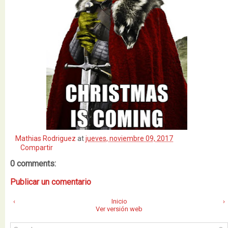
Mathias Rodriguez
at
jueves, noviembre 09, 2017
Compartir
0 comments:
Publicar un comentario
‹
Inicio
›
Ver versión web