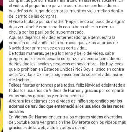
compartido por su madre Hanna Law en las redes sociales. En
el video, el pequeño no para de asombrarse con los adornos
navideños del lugar de compras, mientras viaja metido dentro
del carrito de las compras.
El video titulado por su madre "Repartiendo un poco de alegría"
deja ver al bebé emocionado con la boca abierta mientra
circula por los pasillos del supermercado.
Aquí les dejamos el video enternecedor que demuestra la
emoción de este niño rubio hermoso que ve los adornos de
Navidad por primera vez en su corta vida...
De todas maneras, pese a lo tierno y bello del video, cabe
preguntarse si es necesario comenzar a decorar con adornos
de Navidad los locales y negocios en noviembre... No hay leyes
que lo prohiban en Estados Unidos? No? Soy el único en contra
de la Navidad? Ok, mejor sigo escribiendo sobre el video así no
me linchan...
Felices fiestas entonces para todos, feliz Navidad adelantada a
todos los usuarios de Videos de Humor y gracias por compartir
estos videos graciosos y enternecedores!
Ahora sí los dejamos con el video del
niño sorprendido por los
adornos de navidad que enterneció a los usuarios de las redes
sociales
.
En
Videos-De-Humor
encuentra los mejores
videos divertidos
de youtube para ver gratis on line! Diviertete con los videos más
graciosos de la web, actualizados a diario!